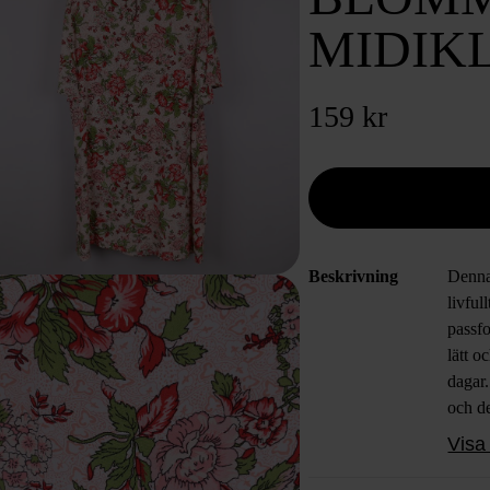
MIDIK
159 kr
Beskrivning
Denna 
livfu
passf
lätt 
dagar
och de
utmärk
Visa 