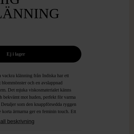
LÄNNING
vackra klänning från Indiska har ett
llt blommönster och en avslappnad
orm. Det mjuka viskosmaterialet känns
och bekvämt mot huden, perfekt för varma
. Detaljer som den knappförsedda ryggen
 korta ärmarna ger en feminin touch. Ett
t val för både vardag och fest.
all beskrivning