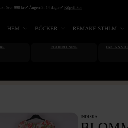
rakt över 990 kr
Ångerrätt 14 dagar
Köpvillkor
HEM
BÖCKER
REMAKE STHLM
ERR
REA INREDNING
FAKTA & ST
INDISKA
BLOM