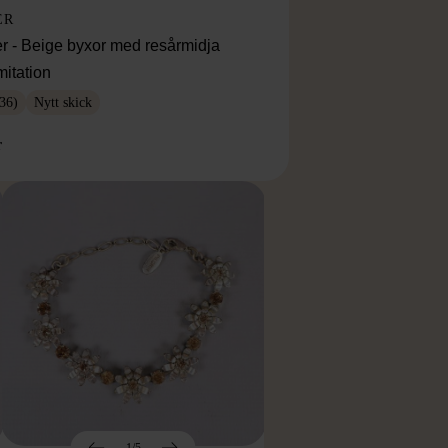
ER
r - Beige byxor med resårmidja
mitation
36)
Nytt skick
r
1/5