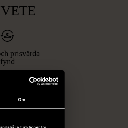
MVETE
ch prisvärda
fynd
 ett brett utbud av
rån kläder och möbler
och elektronik i våra
har chansen att hitta
Om
iginella föremål som
 i vanliga butiker.
ER
andahålla funktioner för