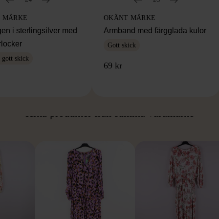
 MÄRKE
OKÄNT MÄRKE
en i sterlingsilver med
Armband med färgglada kulor
rlocker
Gott skick
gott skick
69 kr
ÅN SAMMA VARUMÄ
Hitta produkter från samma varumärke