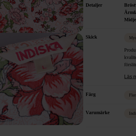
Detaljer
Bröst
Ärml
Midje
Skick
Myc
Produk
kvalit
försli
Läs 
Färg
Fle
Varumärke
Ind