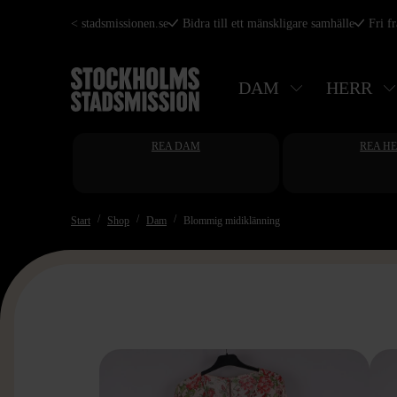
Hoppa
< stadsmissionen.se
Bidra till ett mänskligare samhälle
Fri f
till
huvudinnehåll
DAM
HERR
REA DAM
REA H
Start
Shop
Dam
Blommig midiklänning