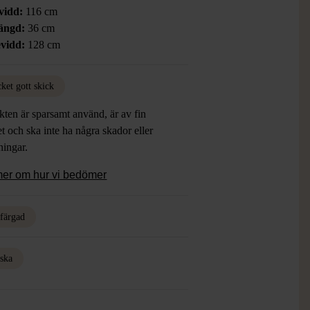
vidd:
116 cm
ängd:
36 cm
vidd:
128 cm
ket gott skick
ten är sparsamt använd, är av fin
et och ska inte ha några skador eller
tningar.
mer om hur vi bedömer
rfärgad
iska