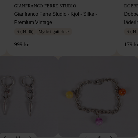
GIANFRANCO FERRE STUDIO
DOBB
Gianfranco Ferre Studio - Kjol - Silke -
Dobbe
Premium Vintage
läderi
S (34-36)
Mycket gott skick
S (34-
999 kr
179 k
1/4
1/5