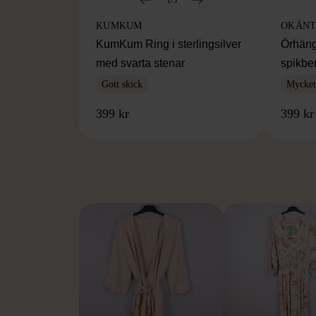
KUMKUM
OKÄNT
KumKum Ring i sterlingsilver
Örhäng
med svarta stenar
spikbe
Gott skick
Mycket 
399 kr
399 kr
FR