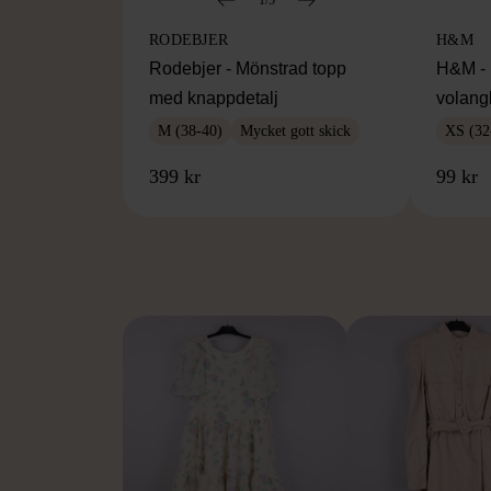
RODEBJER
H&M
Rodebjer - Mönstrad topp
H&M - 
med knappdetalj
volang
M (38-40)
Mycket gott skick
XS (32
399 kr
99 kr
FR