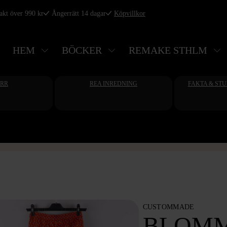
rakt över 990 kr
Ångerrätt 14 dagar
Köpvillkor
HEM
BÖCKER
REMAKE STHLM
ERR
REA INREDNING
FAKTA & ST
CUSTOMMADE
BLOMM