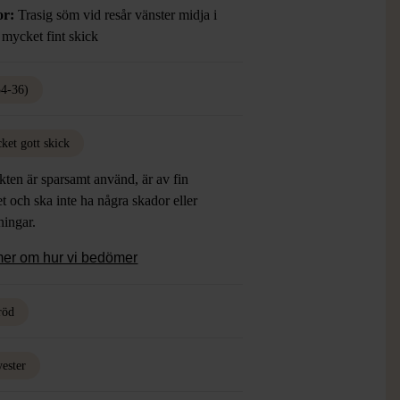
or:
Trasig söm vid resår vänster midja i
 mycket fint skick
34-36)
ket gott skick
ten är sparsamt använd, är av fin
et och ska inte ha några skador eller
tningar.
mer om hur vi bedömer
röd
yester