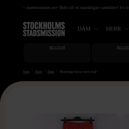
Hoppa
< stadsmissionen.se
Bidra till ett mänskligare samhälle
Fri f
till
huvudinnehåll
DAM
HERR
REA DAM
REA H
Start
Shop
Dam
Blommiga byxor med resår