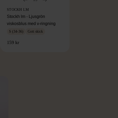
STOCKH LM
Stockh lm - Ljusgrön
viskosblus med v-ringning
S (34-36)
Gott skick
159 kr
RKE