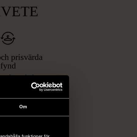
MVETE
ch prisvärda
fynd
 ett brett utbud av
rån kläder och möbler
och elektronik i våra
har chansen att hitta
Om
iginella föremål som
 i vanliga butiker.
ER
andahålla funktioner för