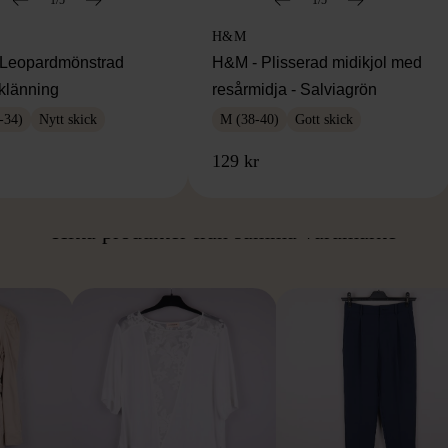
H&M
Leopardmönstrad
H&M - Plisserad midikjol med
klänning
resårmidja - Salviagrön
-34)
Nytt skick
M (38-40)
Gott skick
129 kr
ÅN SAMMA VARUMÄ
Hitta produkter från samma varumärke