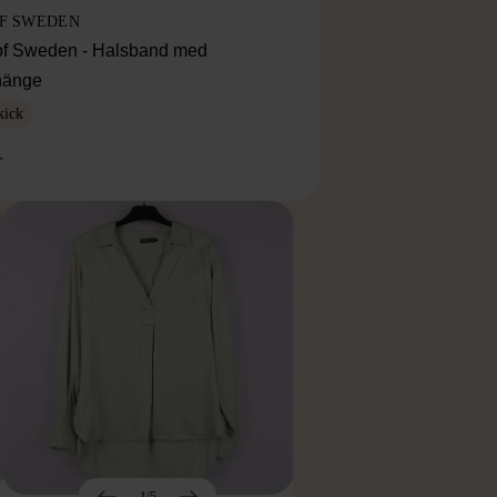
OF SWEDEN
f Sweden - Halsband med
lhänge
kick
r
1/5