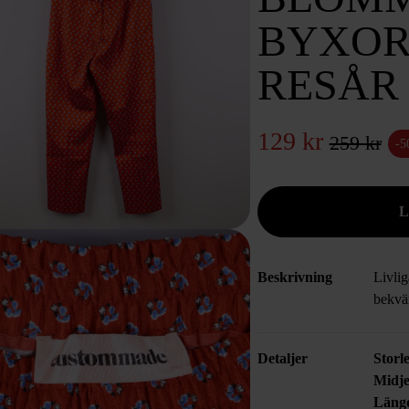
BYXOR
RESÅR
129 kr
259 kr
-
Beskrivning
Livli
bekvä
Detaljer
Storl
Midje
Läng