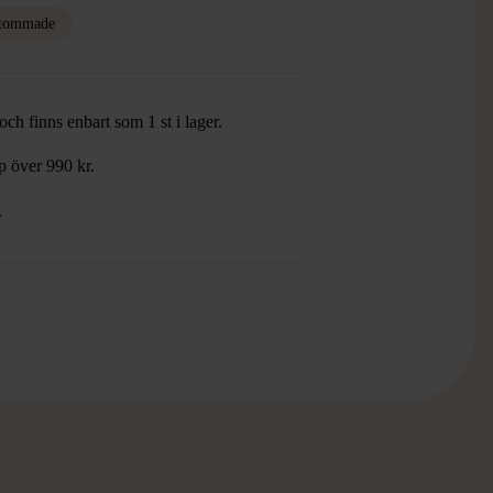
tommade
ch finns enbart som 1 st i lager.
öp över 990 kr.
.