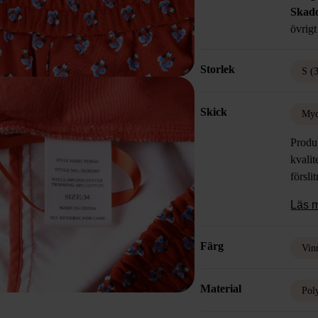
Skad
övrigt
Storlek
S (
Skick
Myc
Produk
kvalit
försli
Läs 
Färg
Vin
Material
Pol