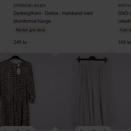
DYRBERG/KERN
SNÖ 
Dyrberg/Kern - Delise - Halsband med
SNÖ o
blomformat hänge
cirke
Mycket gott skick
Gott s
249 kr
169 k
1/5
1/5