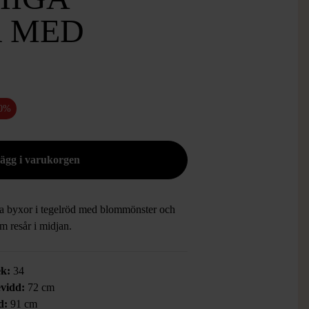
 MED
50%
ga byxor i tegelröd med blommönster och
m resår i midjan.
ek:
34
vidd:
72 cm
d:
91 cm