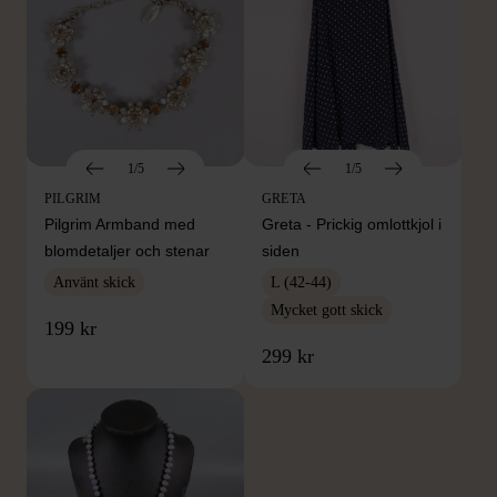
1/5
1/5
PILGRIM
GRETA
Pilgrim Armband med
Greta - Prickig omlottkjol i
blomdetaljer och stenar
siden
Använt skick
L (42-44)
Mycket gott skick
199 kr
299 kr