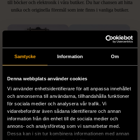
LIKNANDE PRODUKTER
till böcker och elektronik i våra butiker. Du har chansen att hitta
unika och originella föremål som inte finns i vanliga butiker.
Hitta produkter som påminner om denna
Samtycke
Information
Om
Denna webbplats använder cookies
1/5
1/5
Vi använder enhetsidentifierare för att anpassa innehållet
DOBBER
KUMKUM
och annonserna till användarna, tillhandahålla funktioner
Dobber - Beige byxor
KumKum Ring i
för sociala medier och analysera vår trafik. Vi
med resårmidja
sterlingsilver med svarta
vidarebefordrar även sådana identifierare och annan
läderimitation
stenar
information från din enhet till de sociala medier och
annons- och analysföretag som vi samarbetar med.
S (34-36)
Nytt skick
Gott skick
Dessa kan i sin tur kombinera informationen med annan
179 kr
399 kr