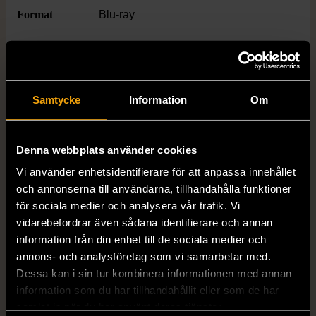
engelska. Ett måste för dig som vill
Format
Blu-ray
djupdyka i trollkarlsvärlden, återuppleva
magin och samla hela berättelsen. En
Genre
Fantasy
perfekt present för alla som älskar fantasy
och filmkvällar med vänner eller familj.
Publisher
Warner Bros
Samtycke
Information
Om
Language
Engelska med tex på bla. svenska
Denna webbplats använder cookies
Vi använder enhetsidentifierare för att anpassa innehållet
Age limit
11
och annonserna till användarna, tillhandahålla funktioner
för sociala medier och analysera vår trafik. Vi
Utgivningsår
2011
vidarebefordrar även sådana identifierare och annan
information från din enhet till de sociala medier och
Varumärke
annons- och analysföretag som vi samarbetar med.
Warner Bros
Dessa kan i sin tur kombinera informationen med annan
information som du har tillhandahållit eller som de har
samlat in när du har använt deras tjänster.