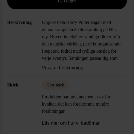
Beskrivning
Upplev hela Harry Potter-sagan med
denna kompletta 8-filmssamling på Blu-
ray. Boxen innehåller samtliga filmer från
den magiska världen, perfekt organiserade
i separata fodral med tydliga omslag för
varje äventyr. Samlingen passar dig som
vill ha hela serien samlad och är enkel att
Visa all beskrivning
visa upp i hyllan tack vare snygg och
enhetlig design. Blu-ray-formatet ger
Skick
Gott skick
skarpa bilder och ett riktigt bra ljud, vilket
ger känslan av att vara på plats i Hogwarts
Produkten har använts men är av fin
varje gång du tittar. På baksidan av varje
kvalitet, det kan förekomma mindre
fodral finns detaljerad information om
förslitningar.
filmen. Åldersgränsen är 11 år, vilket gör
boxen lämplig för både unga och äldre
Läs mer om hur vi bedömer
Harry Potter-fans. Språket på filmerna är