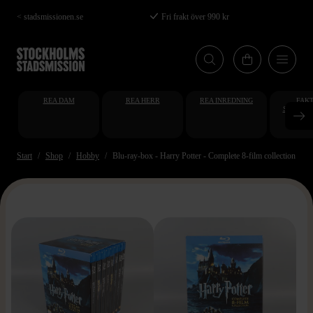
Hoppa
< stadsmissionen.se
Fri frakt över 990 kr
till
huvudinnehåll
REA DAM
REA HERR
REA INREDNING
FAKT
STUDENT
AT
Start
Shop
Hobby
Blu-ray-box - Harry Potter - Complete 8-film collection