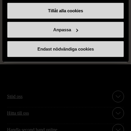
Produkten är unik och finns enbart som 1 st i lager.
Tillåt alla cookies
Fri frakt på alla köp över 990 kr.
14 dagars ångerrät.
Anpassa
Endast nödvändiga cookies
Stöd oss
Hitta till oss
Handla second hand online