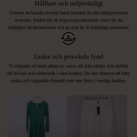
Hållbart och miljövänligt
Genom att handla second hand minskar du din miljöpåverkan
avsevärt. Istället för att köpa nyproducerade varor får du
möjlighet att återanvända och ge nytt liv åt befintliga produkter.
Unika och prisvärda fynd
Vi erbjuder ett brett utbud av varor, allt från kläder och möbler
LIKNANDE PRODUKTER
till böcker och elektronik i våra butiker. Du har chansen att hitta
unika och originella föremål som inte finns i vanliga butiker.
Hitta produkter som påminner om denna