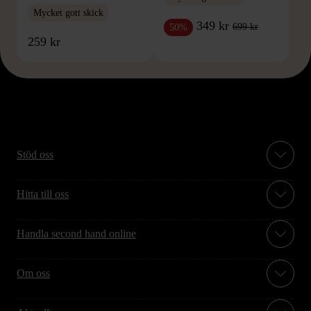
Mycket gott skick
349 kr
699 kr
50%
259 kr
Stöd oss
Hitta till oss
Handla second hand online
Om oss