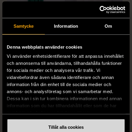
1/5
1/5
Samtycke
Information
Om
MISSONI
GIANFRANCO FERRE
Missoni - Klänning -
STUDIO
Stickad - Grön - Premium
Gianfranco Ferre Studio -
Denna webbplats använder cookies
Vintage
Kjol - Silke - Premium
Vintage
S (34-36)
Gott skick
Vi använder enhetsidentifierare för att anpassa innehållet
S (34-36)
och annonserna till användarna, tillhandahålla funktioner
999 kr
Mycket gott skick
för sociala medier och analysera vår trafik. Vi
vidarebefordrar även sådana identifierare och annan
999 kr
information från din enhet till de sociala medier och
annons- och analysföretag som vi samarbetar med.
Dessa kan i sin tur kombinera informationen med annan
information som du har tillhandahållit eller som de har
samlat in när du har använt deras tjänster.
Tillåt alla cookies