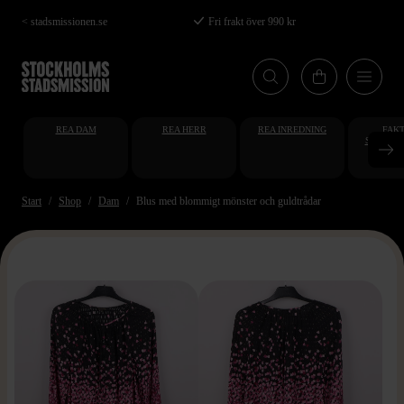
Hoppa
< stadsmissionen.se
Fri frakt över 990 kr
till
huvudinnehåll
REA DAM
REA HERR
REA INREDNING
FAKT
STUDENT
AT
Start
Shop
Dam
Blus med blommigt mönster och guldtrådar