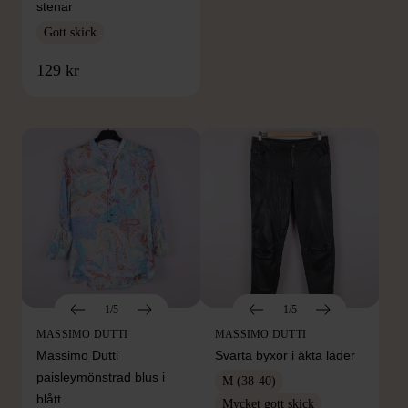
stenar
Gott skick
FRÅN SAMMA VARUMÄRKE
129 kr
Hitta produkter från samma varumärke
1/5
1/5
MASSIMO DUTTI
MASSIMO DUTTI
Massimo Dutti
Svarta byxor i äkta läder
paisleymönstrad blus i
M (38-40)
blått
Mycket gott skick