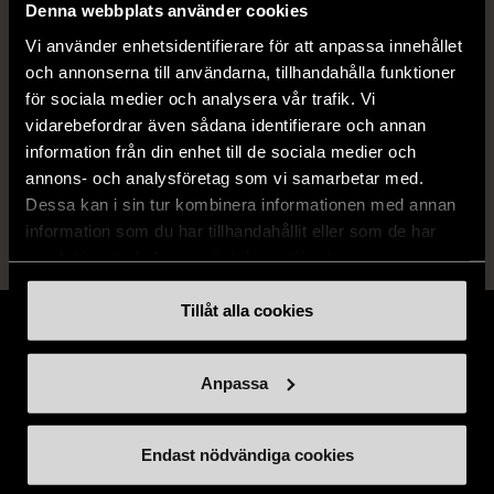
Denna webbplats använder cookies
Skick
Gott skick
Vi använder enhetsidentifierare för att anpassa innehållet
Produkten har använts men är av fin
och annonserna till användarna, tillhandahålla funktioner
kvalitet, det kan förekomma mindre
för sociala medier och analysera vår trafik. Vi
förslitningar.
vidarebefordrar även sådana identifierare och annan
information från din enhet till de sociala medier och
Läs mer om hur vi bedömer
annons- och analysföretag som vi samarbetar med.
Dessa kan i sin tur kombinera informationen med annan
information som du har tillhandahållit eller som de har
samlat in när du har använt deras tjänster.
Tillåt alla cookies
Anpassa
Stöd oss
Endast nödvändiga cookies
Hitta till oss