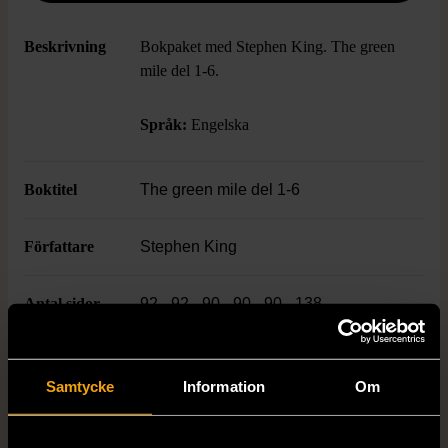
Beskrivning
Bokpaket med Stephen King. The green
mile del 1-6.
Språk:
Engelska
Boktitel
The green mile del 1-6
Författare
Stephen King
Antal sidor
92 - 92 - 90 - 90 - 90 - 138
ISBN
0-451-19049-1 / 0-451-19052-1 / 0-
451-19054-8 / 0-451-19055-6 / 0-451-
Samtycke
Information
Om
19056-4 / 0-451-19057-2