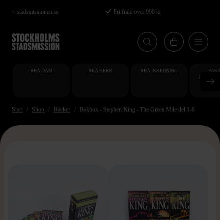
Hoppa
< stadsmissionen.se
Fri frakt över 990 kr
till
huvudinnehåll
REA DAM
REA HERR
REA INREDNING
FAKT
STUDENT
AT
Start
Shop
Böcker
Bokbox - Stephen King - The Green Mile del 1-6
>