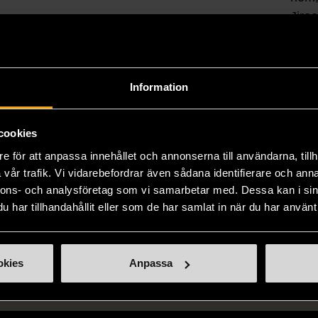
Jiro
Hjär
Skick
Myc
Information
Produk
kvalit
cookies
försli
e för att anpassa innehållet och annonserna till användarna, tillh
Läs 
vår trafik. Vi vidarebefordrar även sådana identifierare och anna
nnons- och analysföretag som vi samarbetar med. Dessa kan i sin
har tillhandahållit eller som de har samlat in när du har använt 
okies
Anpassa