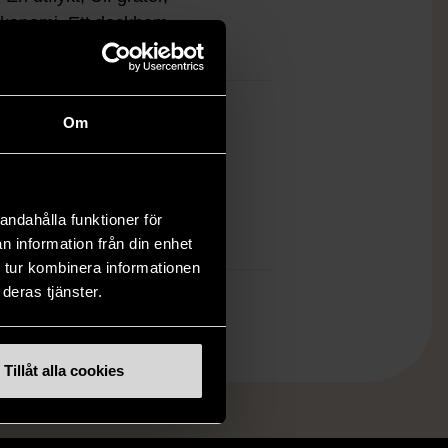
ekonomi, Ett dockhem,
nsmart lärande, Alter ego
ket gott skick
Om
ten är sparsamt använd, är av fin
et och ska inte ha några skador eller
tningar.
andahålla funktioner för
mer om hur vi bedömer
n information från din enhet
 tur kombinera informationen
deras tjänster.
Tillåt alla cookies