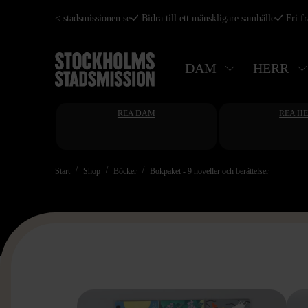
Hoppa
< stadsmissionen.se
Bidra till ett mänskligare samhälle
Fri f
till
huvudinnehåll
DAM
HERR
REA DAM
REA H
Start
Shop
Böcker
Bokpaket - 9 noveller och berättelser
>