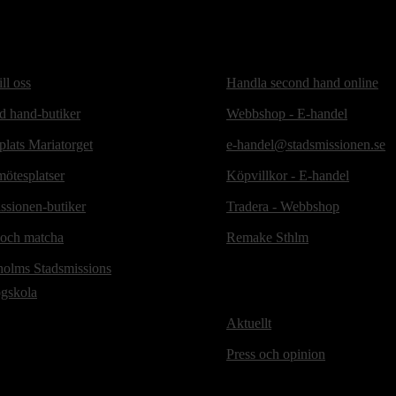
ill oss
Handla second hand online
d hand-butiker
Webbshop - E-handel
lats Mariatorget
e-handel@stadsmissionen.se
ötesplatser
Köpvillkor - E-handel
ssionen-butiker
Tradera - Webbshop
 och matcha
Remake Sthlm
holms Stadsmissions
ögskola
Aktuellt
Press och opinion