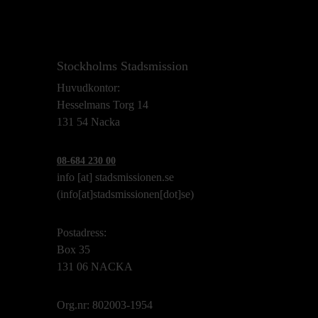
Stockholms Stadsmission
Huvudkontor:
Hesselmans Torg 14
131 54 Nacka
08-684 230 00
info
[at]
stadsmissionen.se
(info[at]stadsmissionen[dot]se)
Postadress:
Box 35
131 06 NACKA
Org.nr: 802003-1954