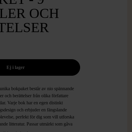
LER OCH
TELSER
 unika bokpaket består av nio spännande
er och berättelser från olika författare
ilar. Varje bok har en egen distinkt
gsdesign och erbjuder en fängslande
levelse, perfekt för dig som vill utforska
ande litteratur. Passar utmärkt som gåva
för att utöka din samling av mångsidiga