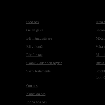
Stöd oss
Hitta t
Ge en gåva
Secon
Bli månadsgivare
Mötesp
Bli volontär
Våra m
För företag
Matmi
Skänk kläder och prylar
Rusta
Skriv testamente
Stock
folkh
Om oss
Kontakta oss
Jobba hos oss