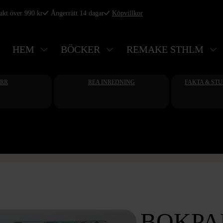
rakt över 990 kr
Ångerrätt 14 dagar
Köpvillkor
HEM
BÖCKER
REMAKE STHLM
ERR
REA INREDNING
FAKTA & ST
BOKPAK