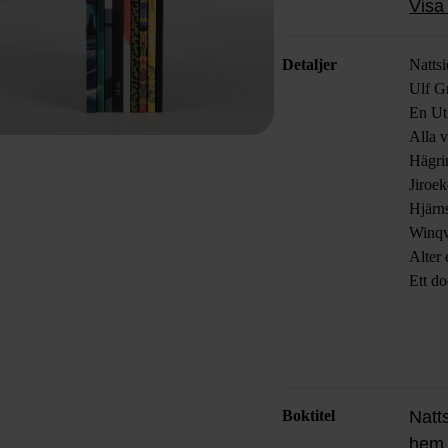
Visa 
läsupp
Detaljer
Natts
Ulf G
En Ut
Alla v
Hägri
Jiroe
Hjärn
Winqv
Alter
Ett d
Boktitel
Natts
hem, 