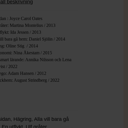
all beskrivning
levelser.
idan : Joyce Carol Oates
råter: Martina Montelius / 2013
flykt: Ida Jessen / 2013
ill bara gå hem: Daniel Sjölin / 2014
ng: Oline Stig / 2014
konomi: Nina Åkestam / 2015
smart lärande: Annika Nilsson och Lena
ist / 2022
 ego: Adam Hansen / 2012
ockhem: August Strindberg / 2022
idan, Hägring, Alla vill bara gå
En utflykt, Ulf gråter,