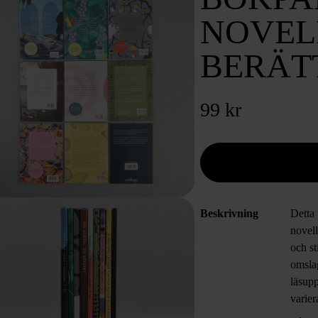
NOVEL
BERÄT
99 kr
Beskrivning
Detta
novell
och st
omsla
läsupp
varier
eller 