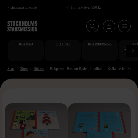
Hoppa
< stadsmissionen.se
Fri frakt över 990 kr
till
huvudinnehåll
REA DAM
REA HERR
REA INREDNING
FAKT
STUDENT
AT
Start
Shop
Böcker
Bokpaket - Bosson Rydell, Lindholm - Kråke-serie - 3 styc
>