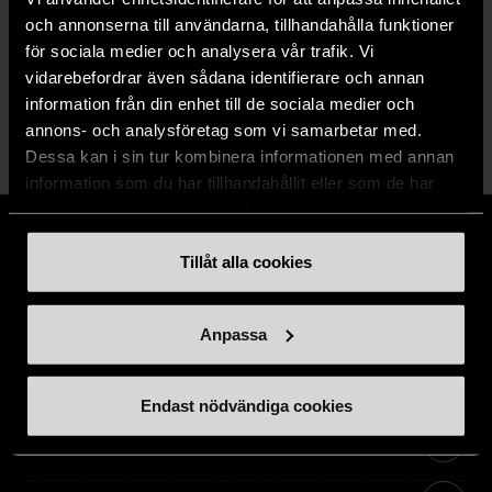
förslitningar.
och annonserna till användarna, tillhandahålla funktioner
för sociala medier och analysera vår trafik. Vi
Läs mer om hur vi bedömer
vidarebefordrar även sådana identifierare och annan
information från din enhet till de sociala medier och
annons- och analysföretag som vi samarbetar med.
Dessa kan i sin tur kombinera informationen med annan
information som du har tillhandahållit eller som de har
samlat in när du har använt deras tjänster.
Tillåt alla cookies
Stöd oss
Anpassa
Hitta till oss
Endast nödvändiga cookies
Handla second hand online