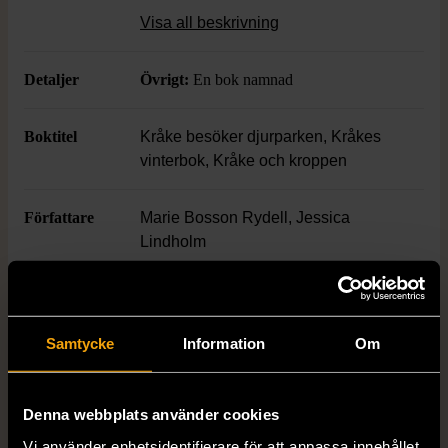
perfekt för nyfikna barn. Passar fint både
Visa all beskrivning
för högläsning och eget bläddrande.
Detaljer
Övrigt:
En bok namnad
Boktitel
Kråke besöker djurparken, Kråkes
vinterbok, Kråke och kroppen
Författare
Marie Bosson Rydell, Jessica
Lindholm
ISBN
91-40-64530-4, 91-40-64144-9, 91-
40-64341-7
Samtycke
Information
Om
Skick
Mycket gott skick
Denna webbplats använder cookies
Produkten är sparsamt använd, är av fin
kvalitet och ska inte ha några skador eller
Vi använder enhetsidentifierare för att anpassa innehållet