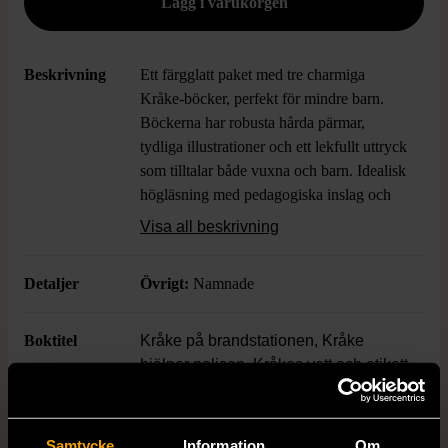
Beskrivning
Ett färgglatt paket med tre charmiga
Kråke-böcker, perfekt för mindre barn.
Böckerna har robusta hårda pärmar,
tydliga illustrationer och ett lekfullt uttryck
som tilltalar både vuxna och barn. Idealisk
högläsning med pedagogiska inslag och
lättsamt språk. Skicket är gott och en av
Visa all beskrivning
böckerna är namnad, vilket ger extra
personlig touch.
Detaljer
Övrigt:
Namnade
Boktitel
Kråke på brandstationen, Kråke
hjälper polisen, Kråkes vett och etikett
Författare
Marie Bosson Rydell, Jessica
Samtycke
Information
Om
Lindholm