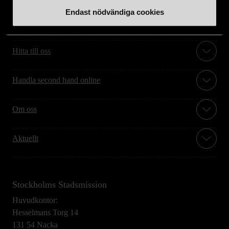
Endast nödvändiga cookies
Stöd oss
Hitta till oss
Handla second hand online
Om oss
Aktuellt
Stockholms Stadsmission
Huvudkontor:
Hesselmans Torg 14
131 54 Nacka