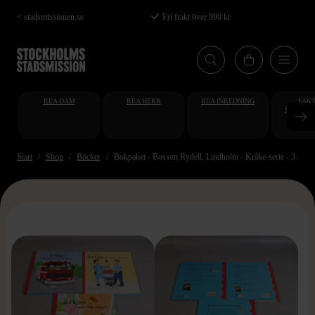
Hoppa
< stadsmissionen.se
Fri frakt över 990 kr
till
huvudinnehåll
REA DAM
REA HERR
REA INREDNING
FAKT
STUDENT
AT
Start
Shop
Böcker
Bokpaket - Bosson Rydell, Lindholm - Kråke-serie - 3 styc
>