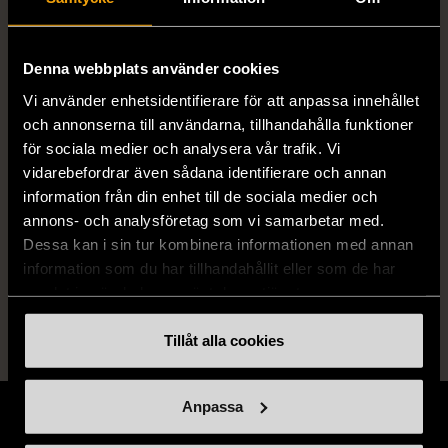
ISBN
91-40-63982-7, 91-40-64142-2, 91-
Denna webbplats använder cookies
40-63879-0
Vi använder enhetsidentifierare för att anpassa innehållet
och annonserna till användarna, tillhandahålla funktioner
Skick
Gott skick
för sociala medier och analysera vår trafik. Vi
vidarebefordrar även sådana identifierare och annan
Produkten har använts men är av fin
information från din enhet till de sociala medier och
kvalitet, det kan förekomma mindre
annons- och analysföretag som vi samarbetar med.
förslitningar.
Dessa kan i sin tur kombinera informationen med annan
Läs mer om hur vi bedömer
information som du har tillhandahållit eller som de har
samlat in när du har använt deras tjänster.
Tillåt alla cookies
Anpassa