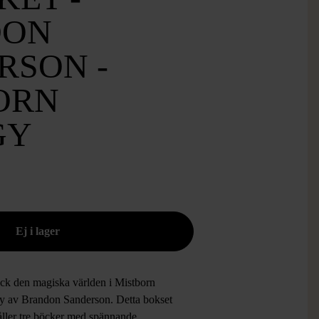
DON
RSON -
ORN
GY
ck den magiska världen i Mistborn
gy av Brandon Sanderson. Detta bokset
åller tre böcker med spännande