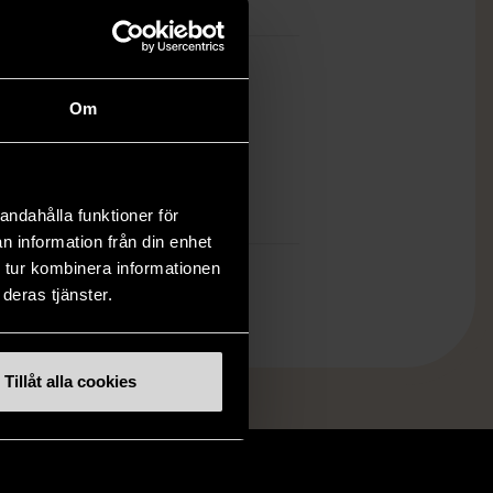
1-473-21369-2
ket gott skick
Om
ten är sparsamt använd, är av fin
et och ska inte ha några skador eller
tningar.
mer om hur vi bedömer
andahålla funktioner för
n information från din enhet
 tur kombinera informationen
deras tjänster.
Tillåt alla cookies