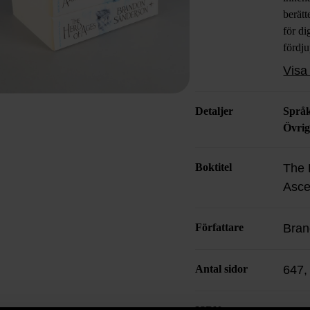
berätt
för di
fördju
handl
Visa 
äventy
från fö
Detaljer
Språ
Övrig
Boktitel
The 
Asce
Författare
Bran
Antal sidor
647,