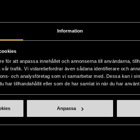
ISBN
978-
Skick
Myc
Information
Produk
kvalit
försli
cookies
Läs 
e för att anpassa innehållet och annonserna till användarna, tillh
vår trafik. Vi vidarebefordrar även sådana identifierare och anna
nnons- och analysföretag som vi samarbetar med. Dessa kan i sin
har tillhandahållit eller som de har samlat in när du har använt 
okies
Anpassa