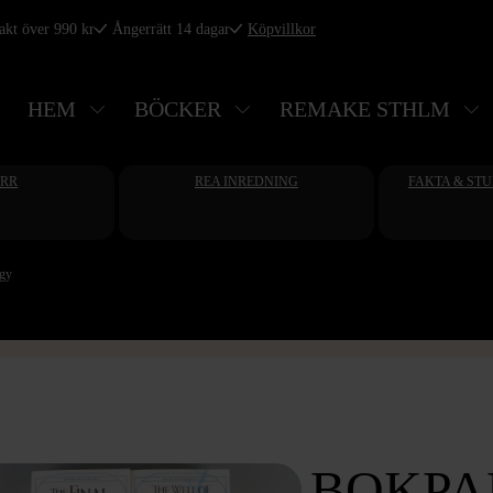
rakt över 990 kr
Ångerrätt 14 dagar
Köpvillkor
HEM
BÖCKER
REMAKE STHLM
ERR
REA INREDNING
FAKTA & ST
ogy
BOKPA