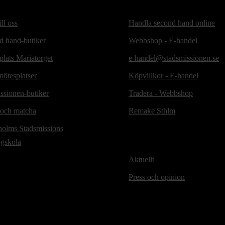
ill oss
Handla second hand online
d hand-butiker
Webbshop - E-handel
lats Mariatorget
e-handel@stadsmissionen.se
ötesplatser
Köpvillkor - E-handel
ssionen-butiker
Tradera - Webbshop
 och matcha
Remake Sthlm
holms Stadsmissions
ögskola
Aktuellt
Press och opinion