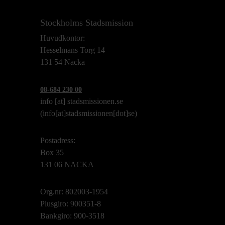
Stockholms Stadsmission
Huvudkontor:
Hesselmans Torg 14
131 54 Nacka
08-684 230 00
info
[at]
stadsmissionen.se
(info[at]stadsmissionen[dot]se)
Postadress:
Box 35
131 06 NACKA
Org.nr: 802003-1954
Plusgiro: 900351-8
Bankgiro: 900-3518