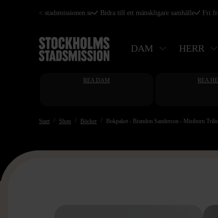
Hoppa
< stadsmissionen.se
Bidra till ett mänskligare samhälle
Fri f
till
huvudinnehåll
DAM
HERR
REA DAM
REA H
Start
Shop
Böcker
Bokpaket - Brandon Sanderson - Mistborn Tril
>