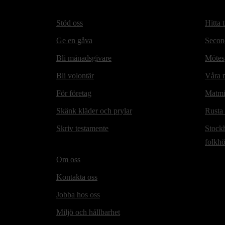
Stöd oss
Hitta t
Ge en gåva
Secon
Bli månadsgivare
Mötesp
Bli volontär
Våra m
För företag
Matmi
Skänk kläder och prylar
Rusta
Skriv testamente
Stock
folkh
Om oss
Kontakta oss
Jobba hos oss
Miljö och hållbarhet