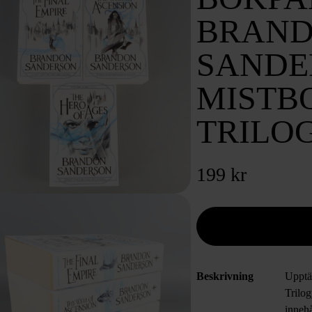
BRAN
SANDE
MISTB
TRILO
199 kr
Beskrivning
Upptä
Trilo
inneh