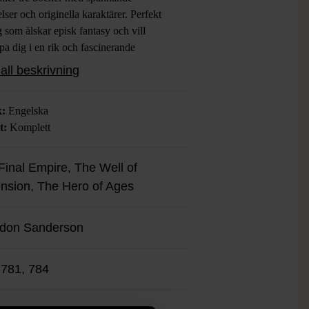
elser och originella karaktärer. Perfekt
g som älskar episk fantasy och vill
pa dig i en rik och fascinerande
ing. Serien bjuder på häpnadsväckande
all beskrivning
r och intriger som håller dig fängslad
rsta till sista sidan.
k:
Engelska
t:
Komplett
Final Empire, The Well of
nsion, The Hero of Ages
don Sanderson
 781, 784