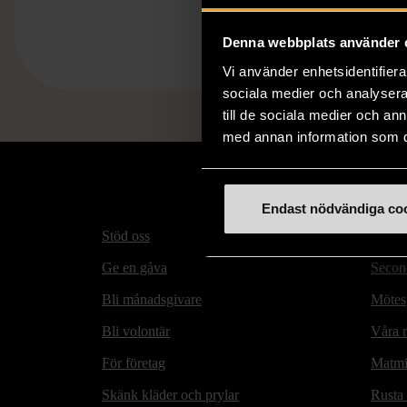
Denna webbplats använder 
Vi använder enhetsidentifierar
sociala medier och analysera 
till de sociala medier och a
med annan information som du 
Endast nödvändiga co
Stöd oss
Hitta t
Ge en gåva
Secon
Bli månadsgivare
Mötesp
Bli volontär
Våra m
För företag
Matmi
Skänk kläder och prylar
Rusta