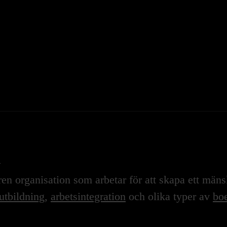
n
n organisation som arbetar för att skapa ett mänskl
utbildning
,
arbetsintegration
och olika typer av
boe