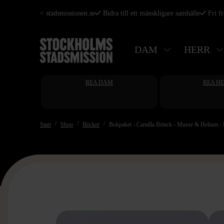
Hoppa
< stadsmissionen.se
Bidra till ett mänskligare samhälle
Fri f
till
huvudinnehåll
DAM
HERR
REA DAM
REA H
Start
Shop
Böcker
Bokpaket - Camilla Brinck - Musse & Helium - 
>