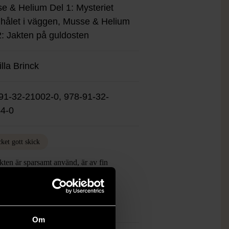
e & Helium Del 1: Mysteriet
hålet i väggen, Musse & Helium
2: Jakten på guldosten
lla Brinck
91-32-21002-0, 978-91-32-
4-0
ket gott skick
ten är sparsamt använd, är av fin
et och ska inte ha några skador eller
tningar.
mer om hur vi bedömer
Om