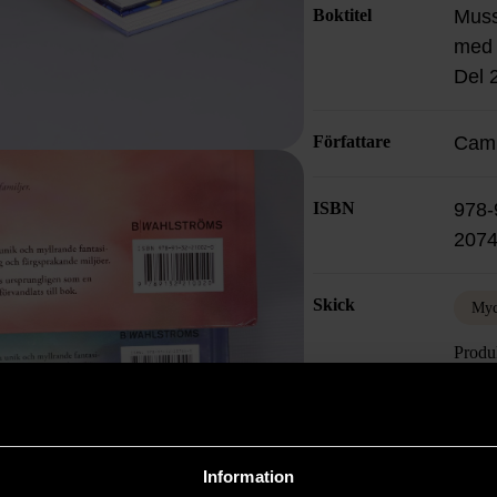
Boktitel
Muss
med 
Del 
Författare
Cami
ISBN
978-
2074
Skick
Myc
Produk
kvalit
försli
Läs 
Information