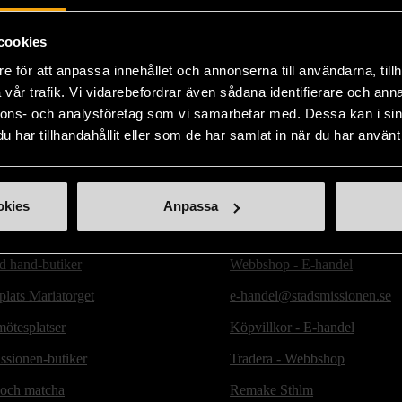
cookies
e för att anpassa innehållet och annonserna till användarna, tillh
vår trafik. Vi vidarebefordrar även sådana identifierare och anna
nnons- och analysföretag som vi samarbetar med. Dessa kan i sin
har tillhandahållit eller som de har samlat in när du har använt 
okies
Anpassa
ill oss
Handla second hand online
d hand-butiker
Webbshop - E-handel
lats Mariatorget
e-handel@stadsmissionen.se
ötesplatser
Köpvillkor - E-handel
ssionen-butiker
Tradera - Webbshop
 och matcha
Remake Sthlm