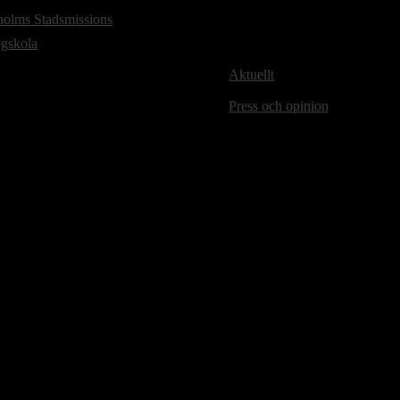
holms Stadsmissions
ögskola
Aktuellt
Press och opinion