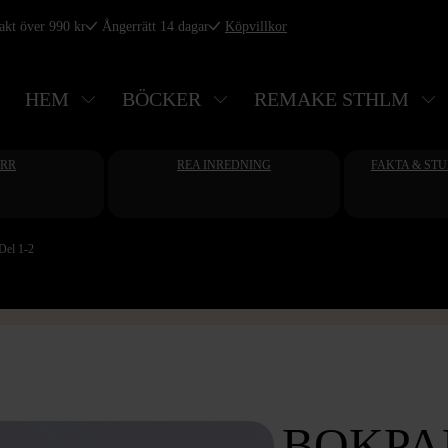
rakt över 990 kr
Ångerrätt 14 dagar
Köpvillkor
HEM
BÖCKER
REMAKE STHLM
ERR
REA INREDNING
FAKTA & ST
Del 1-2
BOKPA