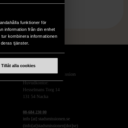
andahålla funktioner för
n information från din enhet
 tur kombinera informationen
deras tjänster.
Tillåt alla cookies
Stockholms Stadsmission
Huvudkontor:
Hesselmans Torg 14
131 54 Nacka
08-684 230 00
info
[at]
stadsmissionen.se
(info[at]stadsmissionen[dot]se)