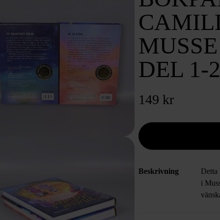
CAMILL
MUSSE 
DEL 1-
149 kr
Beskrivning
Detta 
i Muss
vänska