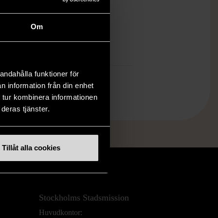
ten är sparsamt använd, är av fin
et och ska inte ha några skador eller
Om
tningar.
mer om hur vi bedömer
andahålla funktioner för
n information från din enhet
 tur kombinera informationen
deras tjänster.
Tillåt alla cookies
Stockholms Stadsmission
Huvudkontor: