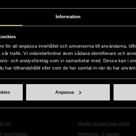
Produk
kvalit
Information
försli
Läs 
cookies
e för att anpassa innehållet och annonserna till användarna, tillh
vår trafik. Vi vidarebefordrar även sådana identifierare och anna
nnons- och analysföretag som vi samarbetar med. Dessa kan i sin
har tillhandahållit eller som de har samlat in när du har använt 
okies
Anpassa
ill oss
Handla second hand online
d hand-butiker
Webbshop - E-handel