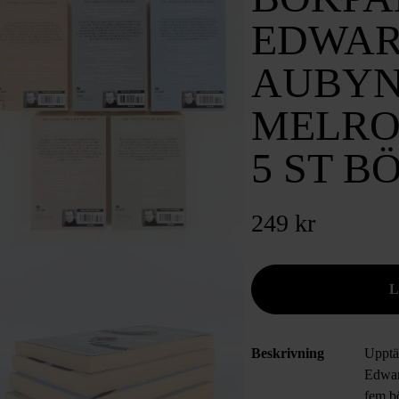
EDWAR
AUBYN 
MELROS
5 ST B
249 kr
Beskrivning
Upptä
Edwar
fem b