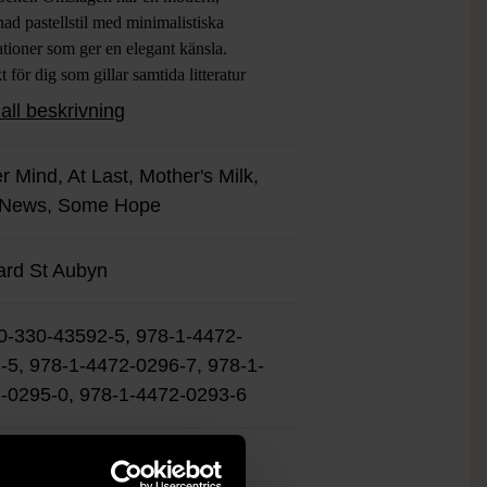
ad pastellstil med minimalistiska
rationer som ger en elegant känsla.
t för dig som gillar samtida litteratur
nygga bokhyllor och uppskattar det där
all beskrivning
extra i design och känsla. Flexibla
utgåvor som är enkla att bära med sig.
r Mind, At Last, Mother's Milk,
k:
Engelska
 News, Some Hope
at:
Pocket
rd St Aubyn
0-330-43592-5, 978-1-4472-
-5, 978-1-4472-0296-7, 978-1-
-0295-0, 978-1-4472-0293-6
ket gott skick