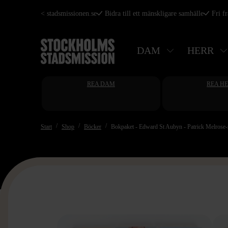
Hoppa
< stadsmissionen.se
Bidra till ett mänskligare samhälle
Fri f
till
huvudinnehåll
DAM
HERR
REA DAM
REA H
Start
Shop
Böcker
Bokpaket - Edward St Aubyn - Patrick Melrose-s
>