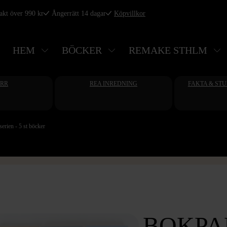
rakt över 990 kr
Ångerrätt 14 dagar
Köpvillkor
HEM
BÖCKER
REMAKE STHLM
ERR
REA INREDNING
FAKTA & ST
erien - 5 st böcker
BOKPA