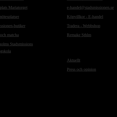
lats Mariatorget
e-handel@stadsmissionen.se
ötesplatser
Köpvillkor - E-handel
ssionen-butiker
Tradera - Webbshop
 och matcha
Remake Sthlm
holms Stadsmissions
ögskola
Aktuellt
Press och opinion