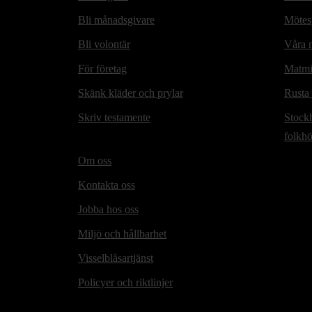
Bli månadsgivare
Mötesp
Bli volontär
Våra m
För företag
Matmi
Skänk kläder och prylar
Rusta
Skriv testamente
Stock
folkh
Om oss
Kontakta oss
Jobba hos oss
Miljö och hållbarhet
Visselblåsartjänst
Policyer och riktlinjer