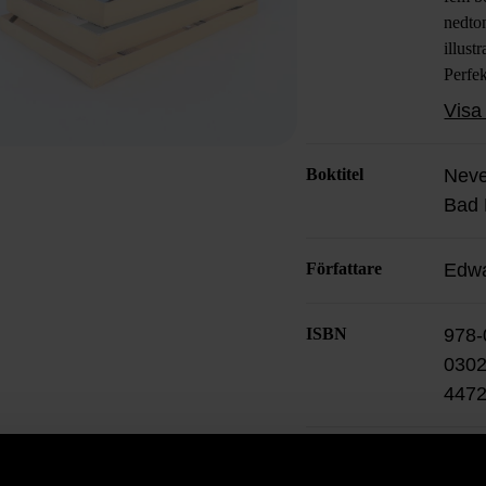
nedton
illust
Perfek
med s
Visa 
lilla 
pocket
Boktitel
Neve
Språ
Bad
Form
Författare
Edwa
ISBN
978-
0302
4472
Skick
Myc