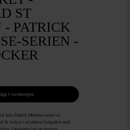
D ST
- PATRICK
E-SERIEN -
ÖCKER
ck hela Patrick Melrose-serien av
d St Aubyn i ett stilrent bokpaket med
öcker. Omslagen har en modern,