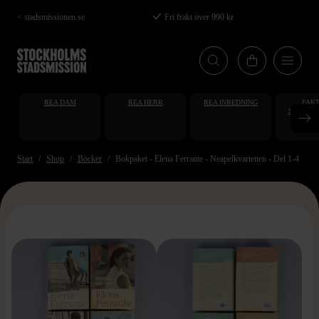
Hoppa
< stadsmissionen.se
Fri frakt över 990 kr
till
huvudinnehåll
REA DAM
REA HERR
REA INREDNING
FAKT
STUDENT
AT
Start
Shop
Böcker
Bokpaket - Elena Ferrante - Neapelkvartetten - Del 1-4
>