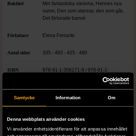
Boktitel
Min fantastiska väninna, Hennes nya
namn, Den som stannar, den som går,
Det förlorade barnet
Författare
Elena Ferrante
Antal sidor
335 - 493 - 425 - 480
ISBN
978-91-1-306171-9 / 978-91-1-
306975-3 / 978-91-1-306976-0 / 978-
91-1-307626-3
Samtycke
Information
Om
Skick
Mycket gott skick
Produkten är sparsamt använd, är av fin
Denna webbplats använder cookies
kvalitet och ska inte ha några skador eller
förslitningar.
Vi använder enhetsidentifierare för att anpassa innehållet
och annonserna till användarna, tillhandahålla funktioner