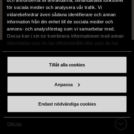
Läs mer om hur vi bedömer
för sociala medier och analysera vår trafik. Vi
vidarebefordrar även sådana identifierare och annan
information från din enhet till de sociala medier och
annons- och analysföretag som vi samarbetar med.
Dessa kan i sin tur kombinera informationen med annan
information som du har tillhandahållit eller som de har
samlat in när du har använt deras tjänster.
Tillåt alla cookies
Stöd oss
Anpassa
Hitta till oss
Endast nödvändiga cookies
Handla second hand online
Om oss