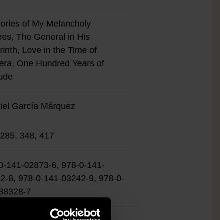
ries of My Melancholy
es, The General in His
rinth, Love in the Time of
era, One Hundred Years of
tude
iel García Márquez
 285, 348, 417
0-141-02873-6, 978-0-141-
2-8, 978-0-141-03242-9, 978-0-
88328-7