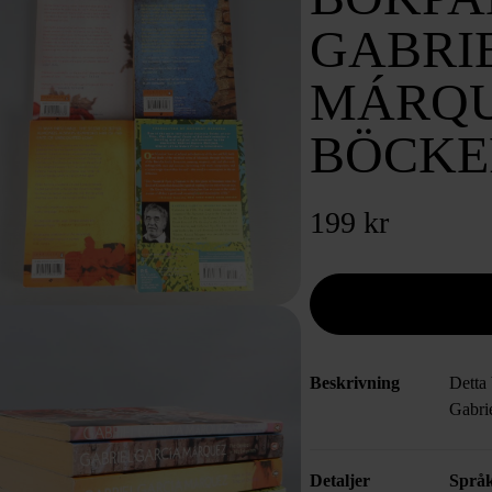
GABRI
MÁRQUE
BÖCKE
199 kr
Beskrivning
Detta 
Gabri
Detaljer
Språ