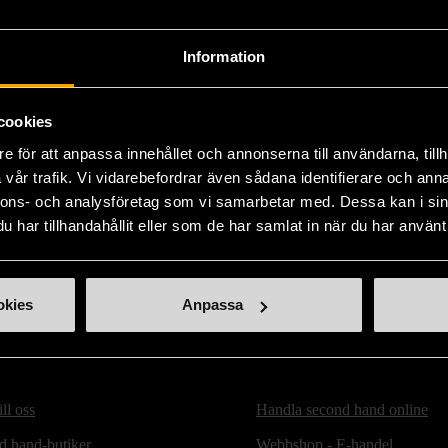
Skick
Got
Produk
Information
det k
Läs 
cookies
e för att anpassa innehållet och annonserna till användarna, tillh
vår trafik. Vi vidarebefordrar även sådana identifierare och anna
nnons- och analysföretag som vi samarbetar med. Dessa kan i sin
har tillhandahållit eller som de har samlat in när du har använt 
okies
Anpassa
ill oss
Handla second hand online
d hand-butiker
Webbshop - E-handel