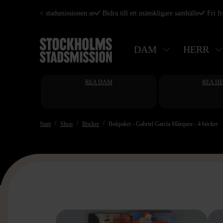
Hoppa
< stadsmissionen.se
Bidra till ett mänskligare samhälle
Fri f
till
huvudinnehåll
DAM
HERR
REA DAM
REA H
Start
Shop
Böcker
Bokpaket - Gabriel García Márquez - 4 böcker
>