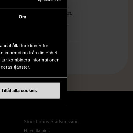
t skick
ten har använts men är av fin kvalitet,
Om
an förekomma mindre förslitningar.
mer om hur vi bedömer
andahålla funktioner för
n information från din enhet
 tur kombinera informationen
deras tjänster.
Tillåt alla cookies
Stockholms Stadsmission
Huvudkontor: