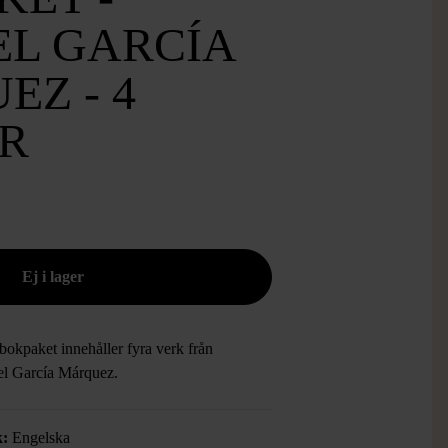
EL GARCÍA
Z - 4
R
bokpaket innehåller fyra verk från
el García Márquez.
k:
Engelska