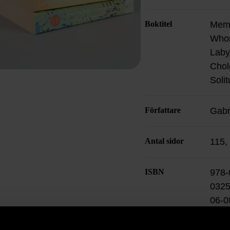
Boktitel
Memo
Whor
Laby
Chol
Soli
Författare
Gabr
Antal sidor
115,
ISBN
978-
0325
06-0