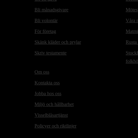
Bli månadsgivare
Mötesp
Bli volontär
Våra m
För företag
Matmi
Skänk kläder och prylar
Rusta
Skriv testamente
Stock
folkh
Om oss
Kontakta oss
Jobba hos oss
Miljö och hållbarhet
Visselblåsartjänst
Policyer och riktlinjer