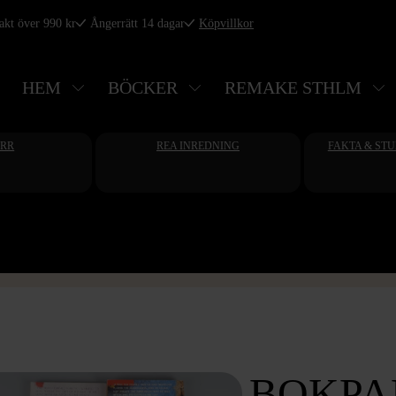
rakt över 990 kr
Ångerrätt 14 dagar
Köpvillkor
HEM
BÖCKER
REMAKE STHLM
ERR
REA INREDNING
FAKTA & ST
BOKPA