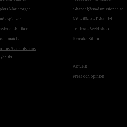
lats Mariatorget
e-handel@stadsmissionen.se
ötesplatser
Köpvillkor - E-handel
ssionen-butiker
Tradera - Webbshop
 och matcha
Remake Sthlm
holms Stadsmissions
ögskola
Aktuellt
Press och opinion