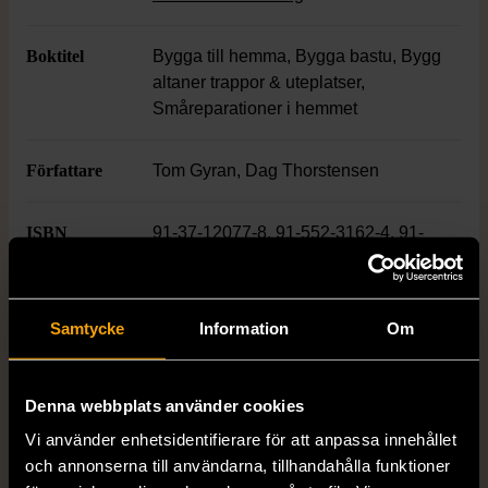
Boktitel
Bygga till hemma, Bygga bastu, Bygg
altaner trappor & uteplatser,
Småreparationer i hemmet
Författare
Tom Gyran, Dag Thorstensen
ISBN
91-37-12077-8, 91-552-3162-4, 91-
37-12080-8, 91-37-12258-4
Skick
Mycket gott skick
Samtycke
Information
Om
Produkten är sparsamt använd, är av fin
kvalitet och ska inte ha några skador eller
Denna webbplats använder cookies
förslitningar.
Vi använder enhetsidentifierare för att anpassa innehållet
Läs mer om hur vi bedömer
och annonserna till användarna, tillhandahålla funktioner