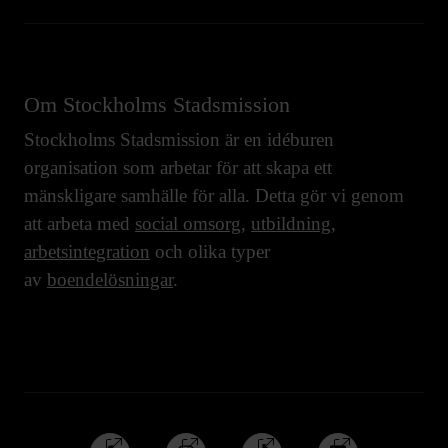
Om Stockholms Stadsmission
Stockholms Stadsmission är en idéburen
organisation som arbetar för att skapa ett
mänskligare samhälle för alla. Detta gör vi genom
att arbeta med
social omsorg
,
utbildning
,
arbetsintegration
och olika typer
av
boendelösningar
.
Följ
Följ
Följ
Följ