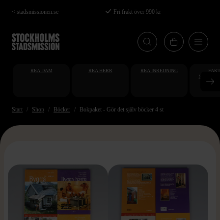
Hoppa
< stadsmissionen.se
Fri frakt över 990 kr
till
huvudinnehåll
REA DAM
REA HERR
REA INREDNING
FAKT
STUDENT
AT
Start
Shop
Böcker
Bokpaket - Gör det själv böcker 4 st
>