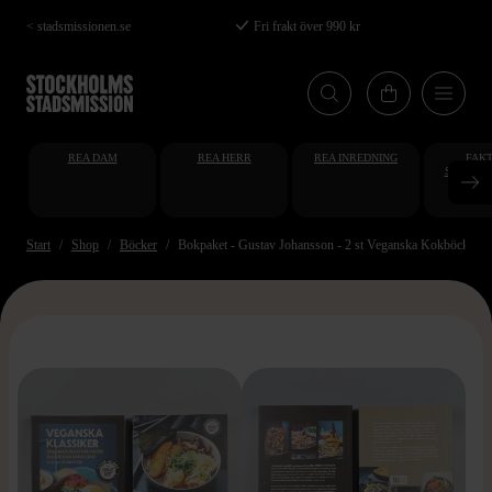
Hoppa
< stadsmissionen.se
Fri frakt över 990 kr
till
huvudinnehåll
REA DAM
REA HERR
REA INREDNING
FAKT
STUDENT
AT
Start
Shop
Böcker
Bokpaket - Gustav Johansson - 2 st Veganska Kokböcker
>