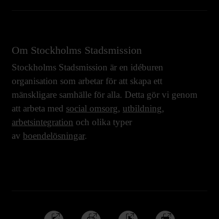
Om Stockholms Stadsmission
Stockholms Stadsmission är en idéburen
organisation som arbetar för att skapa ett
mänskligare samhälle för alla. Detta gör vi genom
att arbeta med
social omsorg
,
utbildning
,
arbetsintegration
och olika typer
av
boendelösningar
.
Följ
Följ
Följ
Följ