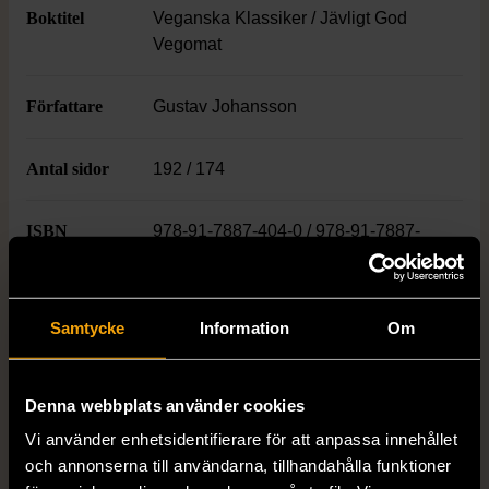
Boktitel
Veganska Klassiker / Jävligt God
Vegomat
Författare
Gustav Johansson
Antal sidor
192 / 174
ISBN
978-91-7887-404-0 / 978-91-7887-
678-5
Skick
Mycket gott skick
Samtycke
Information
Om
Produkten är sparsamt använd, är av fin
kvalitet och ska inte ha några skador eller
Denna webbplats använder cookies
förslitningar.
Vi använder enhetsidentifierare för att anpassa innehållet
Läs mer om hur vi bedömer
och annonserna till användarna, tillhandahålla funktioner