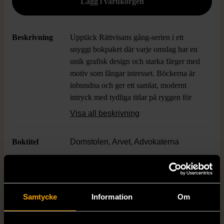
Beskrivning
Upptäck Rättvisans gång-serien i ett
snyggt bokpaket där varje omslag har en
unik grafisk design och starka färger med
motiv som fångar intresset. Böckerna är
inbundna och ger ett samlat, modernt
intryck med tydliga titlar på ryggen för
enkel överblick i bokhyllan. Perfekt för
Visa all beskrivning
dig som uppskattar stilfulla deckare med
en contemporary feeling.
Boktitel
Domstolen, Arvet, Advokaterna
Författare
Axberger H-G
Samtycke
Information
Om
ISBN
978-91-27-18933-1, 978-91-27-
18931-7, 978-91-27-19154-9