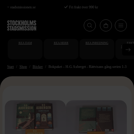
Hoppa
< stadsmissionen.se
Fri frakt över 990 kr
till
huvudinnehåll
REA DAM
REA HERR
REA INREDNING
FAKT
STUDENT
AT
Start
Shop
Böcker
Bokpaket – H-G Axberget - Rättvisans gång-serien 1-3
>