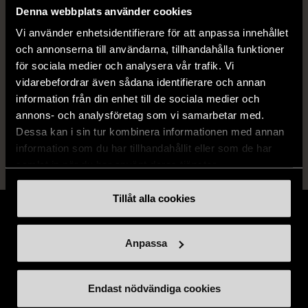
Denna webbplats använder cookies
Skick
Mycket gott skick
Vi använder enhetsidentifierare för att anpassa innehållet
Produkten är sparsamt använd, är av fin
och annonserna till användarna, tillhandahålla funktioner
kvalitet och ska inte ha några skador eller
för sociala medier och analysera vår trafik. Vi
förslitningar.
vidarebefordrar även sådana identifierare och annan
information från din enhet till de sociala medier och
Läs mer om hur vi bedömer
annons- och analysföretag som vi samarbetar med.
Dessa kan i sin tur kombinera informationen med annan
information som du har tillhandahållit eller som de har
samlat in när du har använt deras tjänster.
Tillåt alla cookies
Anpassa
Stöd oss
Endast nödvändiga cookies
Hitta till oss