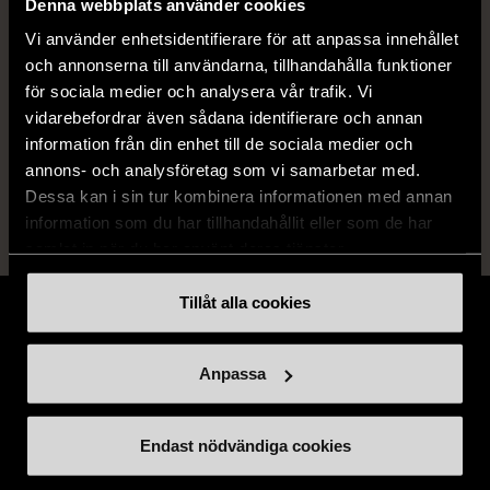
Denna webbplats använder cookies
Skick
Mycket gott skick
Vi använder enhetsidentifierare för att anpassa innehållet
Produkten är sparsamt använd, är av fin
och annonserna till användarna, tillhandahålla funktioner
kvalitet och ska inte ha några skador eller
för sociala medier och analysera vår trafik. Vi
förslitningar.
vidarebefordrar även sådana identifierare och annan
information från din enhet till de sociala medier och
Läs mer om hur vi bedömer
annons- och analysföretag som vi samarbetar med.
Dessa kan i sin tur kombinera informationen med annan
information som du har tillhandahållit eller som de har
samlat in när du har använt deras tjänster.
Tillåt alla cookies
Anpassa
Stöd oss
Endast nödvändiga cookies
Hitta till oss