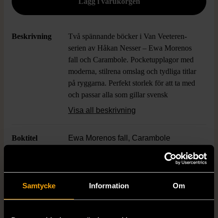
Beskrivning
Två spännande böcker i Van Veeteren-
serien av Håkan Nesser – Ewa Morenos
fall och Carambole. Pocketupplagor med
moderna, stilrena omslag och tydliga titlar
på ryggarna. Perfekt storlek för att ta med
och passar alla som gillar svensk
kriminalroman och välskrivet mysterium.
Visa all beskrivning
Boktitel
Ewa Morenos fall, Carambole
Författare
Håkan Nesser
Samtycke
Information
Om
ISBN
91-0-010703-4, 91-0-010707-7