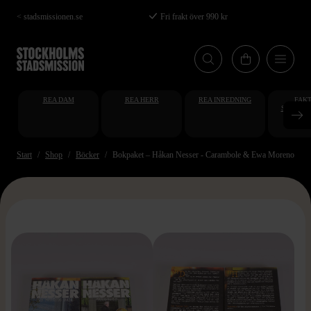
Hoppa
< stadsmissionen.se
Fri frakt över 990 kr
till
huvudinnehåll
REA DAM
REA HERR
REA INREDNING
FAKT
STUDENT
AT
Start
Shop
Böcker
Bokpaket – Håkan Nesser - Carambole & Ewa Morenos Fal
>