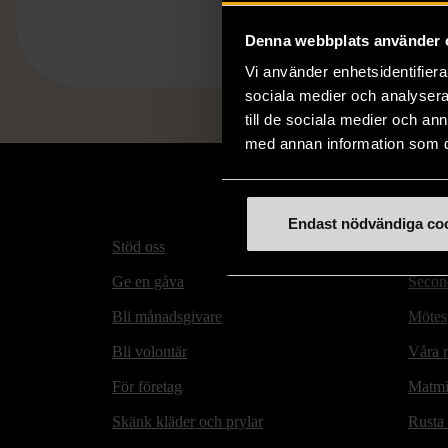
Denna webbplats använder 
Vi använder enhetsidentifierar
sociala medier och analysera 
till de sociala medier och a
med annan information som du 
Endast nödvändiga co
Stöd oss
Hitta t
Ge en gåva
Secon
Bli månadsgivare
Mötesp
Bli volontär
Våra m
För företag
Matmi
Skänk kläder och prylar
Rusta