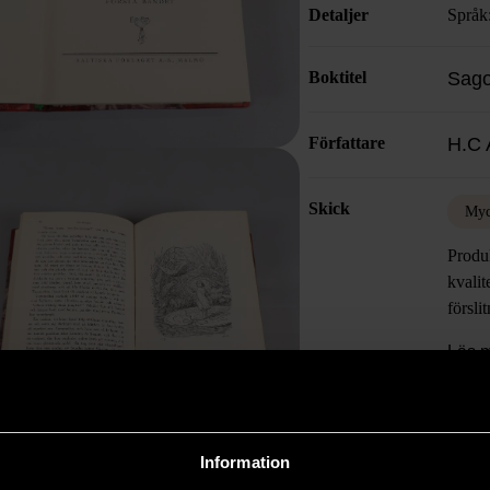
Detaljer
Språk
Boktitel
Sago
Författare
H.C 
Skick
Myc
Produk
kvalit
försli
Läs 
Information