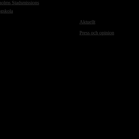
holms Stadsmissions
ögskola
Aktuellt
Press och opinion