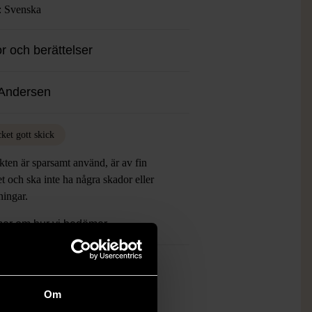
: Svenska
r och berättelser
Andersen
ket gott skick
ten är sparsamt använd, är av fin
et och ska inte ha några skador eller
tningar.
mer om hur vi bedömer
Om