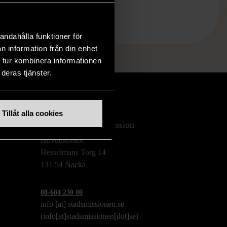
andahålla funktioner för
n information från din enhet
 tur kombinera informationen
deras tjänster.
Tillåt alla cookies
Stockholms Stadsmission
Huvudkontor:
Hesselmans Torg 14
131 54 Nacka
08-684 230 00
info
[at]
stadsmissionen.se
(info[at]stadsmissionen[dot]se)