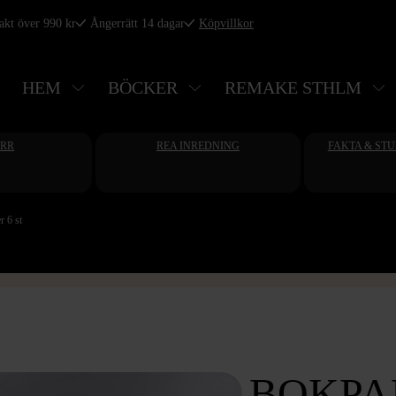
rakt över 990 kr
Ångerrätt 14 dagar
Köpvillkor
HEM
BÖCKER
REMAKE STHLM
ERR
REA INREDNING
FAKTA & ST
r 6 st
BOKPAK