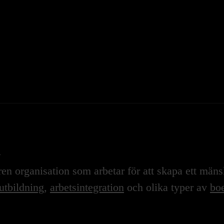
n
n organisation som arbetar för att skapa ett mänskl
utbildning
,
arbetsintegration
och olika typer av
boe