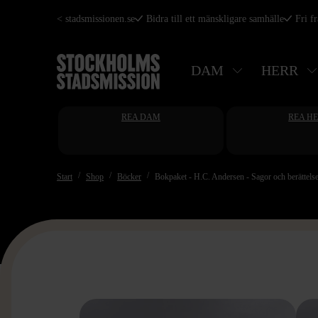
Hoppa
< stadsmissionen.se
Bidra till ett mänskligare samhälle
Fri f
till
huvudinnehåll
DAM
HERR
REA DAM
REA H
Start
Shop
Böcker
Bokpaket - H.C. Andersen - Sagor och berättelse
>