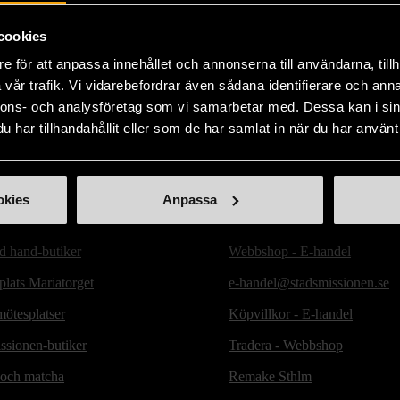
cookies
e för att anpassa innehållet och annonserna till användarna, tillh
vår trafik. Vi vidarebefordrar även sådana identifierare och anna
nnons- och analysföretag som vi samarbetar med. Dessa kan i sin
har tillhandahållit eller som de har samlat in när du har använt 
okies
Anpassa
ill oss
Handla second hand online
d hand-butiker
Webbshop - E-handel
lats Mariatorget
e-handel@stadsmissionen.se
ötesplatser
Köpvillkor - E-handel
ssionen-butiker
Tradera - Webbshop
 och matcha
Remake Sthlm