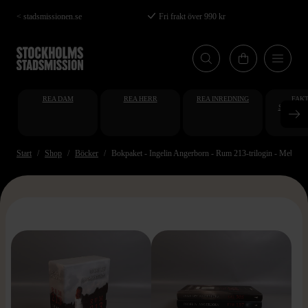
Hoppa
< stadsmissionen.se
Fri frakt över 990 kr
till
huvudinnehåll
REA DAM
REA HERR
REA INREDNING
FAKT
STUDENT
AT
Start
Shop
Böcker
Bokpaket - Ingelin Angerborn - Rum 213-trilogin - Mebel-b
>