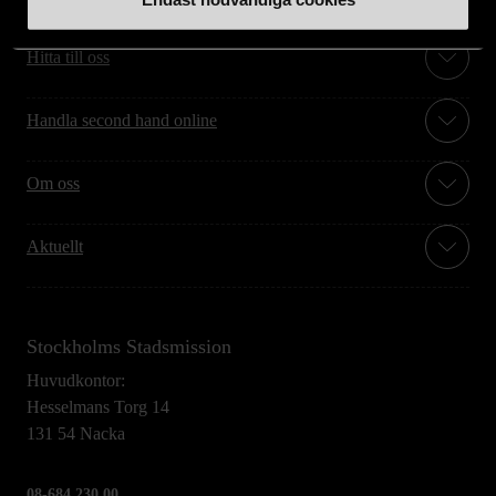
Hitta till oss
Handla second hand online
Om oss
Aktuellt
Stockholms Stadsmission
Huvudkontor:
Hesselmans Torg 14
131 54 Nacka
08-684 230 00