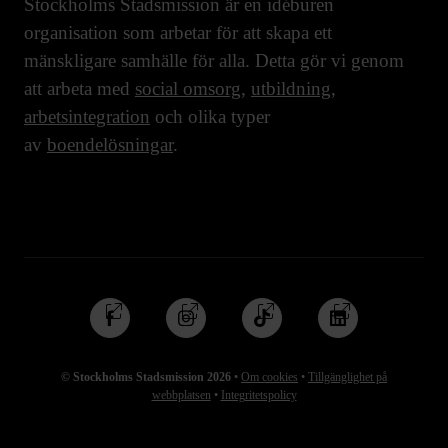
Stockholms Stadsmission är en idéburen
organisation som arbetar för att skapa ett
mänskligare samhälle för alla. Detta gör vi genom
att arbeta med
social omsorg
,
utbildning
,
arbetsintegration
och olika typer
av
boendelösningar
.
Följ
Följ
Följ
Följ
oss
oss
oss
oss
på
på
på
på
© Stockholms Stadsmission 2026
•
Om cookies
•
Tillgänglighet på
Facebook
Instagram
TikTok
Linkedin
webbplatsen
•
Integritetspolicy