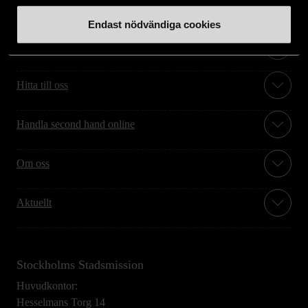
Endast nödvändiga cookies
Stöd oss
Hitta till oss
Handla second hand online
Om oss
Aktuellt
Stockholms Stadsmission
Huvudkontor:
Hesselmans Torg 14