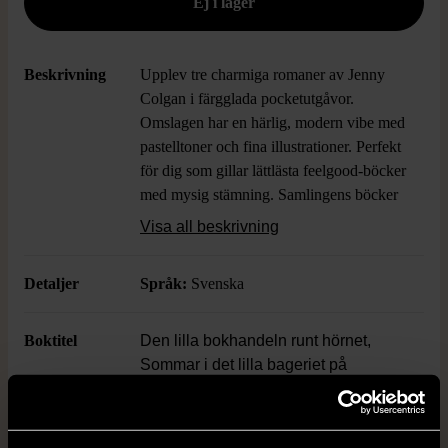
Beskrivning
Upplev tre charmiga romaner av Jenny
Colgan i färgglada pocketutgåvor.
Omslagen har en härlig, modern vibe med
pastelltoner och fina illustrationer. Perfekt
för dig som gillar lättlästa feelgood-böcker
med mysig stämning. Samlingens böcker
har tydliga och lättlästa sidor i ett bekvämt
Visa all beskrivning
pocketformat – fina att ha både i
bokhyllan och väskan på språng.
Detaljer
Språk:
Svenska
Boktitel
Den lilla bokhandeln runt hörnet,
Sommar i det lilla bageriet på
strandpromenaden, Sommar på den
lilla ön i havet