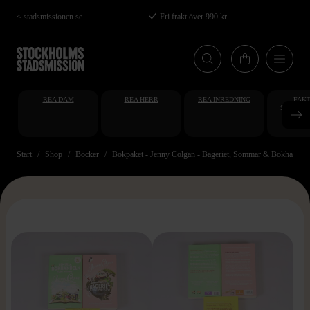
Hoppa
< stadsmissionen.se
Fri frakt över 990 kr
till
huvudinnehåll
REA DAM
REA HERR
REA INREDNING
FAKT
STUDENT
AT
Start
Shop
Böcker
Bokpaket - Jenny Colgan - Bageriet, Sommar & Bokhandel
>