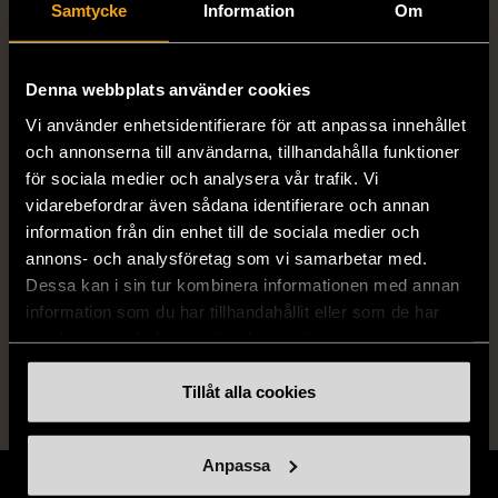
Samtycke
Information
Om
Författare
Jenny Colgan
ISBN
978-91-7679-599-6, 978-91-7691-
Denna webbplats använder cookies
077-1, 978-91-7679-530-9
Vi använder enhetsidentifierare för att anpassa innehållet
och annonserna till användarna, tillhandahålla funktioner
Skick
för sociala medier och analysera vår trafik. Vi
Mycket gott skick
vidarebefordrar även sådana identifierare och annan
Produkten är sparsamt använd, är av fin
information från din enhet till de sociala medier och
kvalitet och ska inte ha några skador eller
annons- och analysföretag som vi samarbetar med.
förslitningar.
Dessa kan i sin tur kombinera informationen med annan
information som du har tillhandahållit eller som de har
Läs mer om hur vi bedömer
samlat in när du har använt deras tjänster.
Tillåt alla cookies
Anpassa