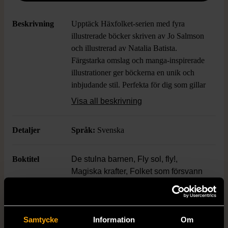
Beskrivning
Upptäck Häxfolket-serien med fyra
illustrerade böcker skriven av Jo Salmson
och illustrerad av Natalia Batista.
Färgstarka omslag och manga-inspirerade
illustrationer ger böckerna en unik och
inbjudande stil. Perfekta för dig som gillar
fantasy med magiska krafter och
Visa all beskrivning
spännande äventyr. Böckerna har hårda
pärmar och tål att bläddras många gånger.
Detaljer
Språk:
Svenska
Boktitel
De stulna barnen, Fly sol, fly!,
Magiska krafter, Folket som försvann
Författare
Jo Salmson
Samtycke
Information
Om