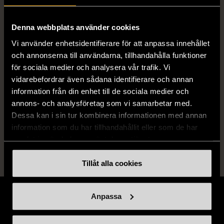
ISBN
978-91-638-6922-2, 978-91-638-
6886-3, 978-91-638-6882-5, 978-91-
638-6812-2
Denna webbplats använder cookies
Vi använder enhetsidentifierare för att anpassa innehållet
Skick
Mycket gott skick
och annonserna till användarna, tillhandahålla funktioner
för sociala medier och analysera vår trafik. Vi
Produkten är sparsamt använd, är av fin
vidarebefordrar även sådana identifierare och annan
kvalitet och ska inte ha några skador eller
information från din enhet till de sociala medier och
förslitningar.
annons- och analysföretag som vi samarbetar med.
Dessa kan i sin tur kombinera informationen med annan
Läs mer om hur vi bedömer
information som du har tillhandahållit eller som de har
samlat in när du har använt deras tjänster.
Tillåt alla cookies
Anpassa