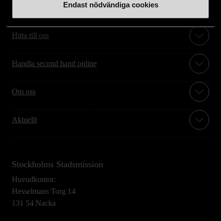
Endast nödvändiga cookies
Stöd oss
Hitta till oss
Handla second hand online
Om oss
Aktuellt
Stockholms Stadsmission
Huvudkontor:
Hesselmans Torg 14
131 54 Nacka