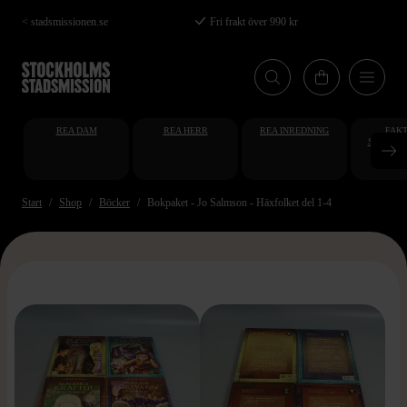
Hoppa
< stadsmissionen.se
Fri frakt över 990 kr
till
huvudinnehåll
REA DAM
REA HERR
REA INREDNING
FAKT
STUDENT
AT
Start
Shop
Böcker
Bokpaket - Jo Salmson - Häxfolket del 1-4
>