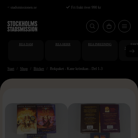
Hoppa
< stadsmissionen.se
Fri frakt över 990 kr
till
huvudinnehåll
REA DAM
REA HERR
REA INREDNING
FAKT
STUDENT
AT
Start
Shop
Böcker
Bokpaket - Kane krönikan - Del 1-3
>