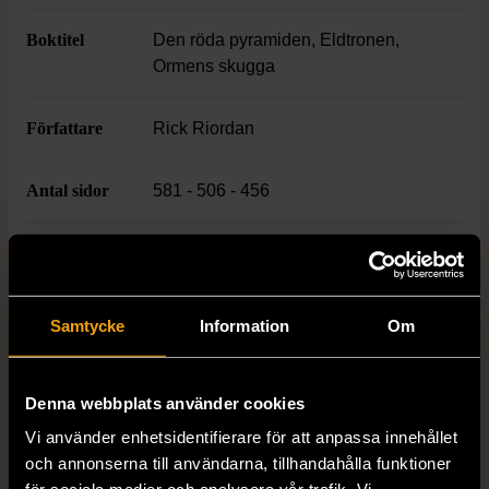
Boktitel
Den röda pyramiden, Eldtronen,
Ormens skugga
Författare
Rick Riordan
Antal sidor
581 - 506 - 456
ISBN
978-91-7645-747-5, 978-91-7645-
717-8, 978-91-7645-650-8
Samtycke
Information
Om
Skick
Använt skick
Produkten har blivit använd och kan ha
Denna webbplats använder cookies
slitits eller ha mindre skador
Vi använder enhetsidentifierare för att anpassa innehållet
Läs mer om hur vi bedömer
och annonserna till användarna, tillhandahålla funktioner