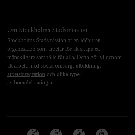
Om Stockholms Stadsmission
Stockholms Stadsmission är en idéburen
organisation som arbetar för att skapa ett
mänskligare samhälle för alla. Detta gör vi genom
att arbeta med
social omsorg
,
utbildning
,
arbetsintegration
och olika typer
av
boendelösningar
.
Följ
Följ
Följ
Följ