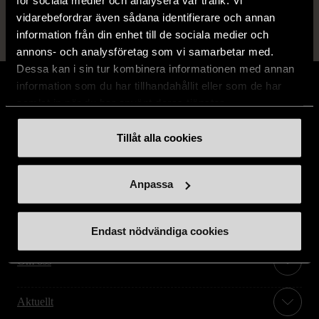
för sociala medier och analysera vår trafik. Vi
vidarebefordrar även sådana identifierare och annan
information från din enhet till de sociala medier och
annons- och analysföretag som vi samarbetar med.
Dessa kan i sin tur kombinera informationen med annan
information som du har tillhandahållit eller som de har
samlat in när du har använt deras tjänster.
Tillåt alla cookies
Stöd oss
Hitta till oss
Anpassa
Handla second hand online
Endast nödvändiga cookies
Om oss
Aktuellt