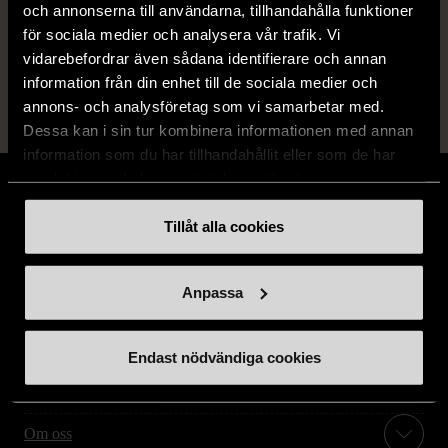
och annonserna till användarna, tillhandahålla funktioner
för sociala medier och analysera vår trafik. Vi
Läs mer om hur vi bedömer
vidarebefordrar även sådana identifierare och annan
information från din enhet till de sociala medier och
annons- och analysföretag som vi samarbetar med.
Dessa kan i sin tur kombinera informationen med annan
information som du har tillhandahållit eller som de har
samlat in när du har använt deras tjänster.
Tillåt alla cookies
Stöd oss
Anpassa
Hitta till oss
Endast nödvändiga cookies
Handla second hand online
Om oss