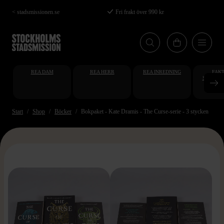
Hoppa
< stadsmissionen.se
Fri frakt över 990 kr
till
huvudinnehåll
REA DAM
REA HERR
REA INREDNING
FAKT
STUDENT
AT
Start
Shop
Böcker
Bokpaket - Kate Dramis - The Curse-serie - 3 stycken
>