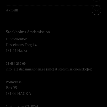
Aktuellt
Stockholms Stadsmission
Huvudkontor:
Hesselmans Torg 14
131 54 Nacka
08-684 230 00
info
[at]
stadsmissionen.se
(info[at]stadsmissionen[dot]se)
Postadress:
Box 35
131 06 NACKA
Org.nr: 802003-1954