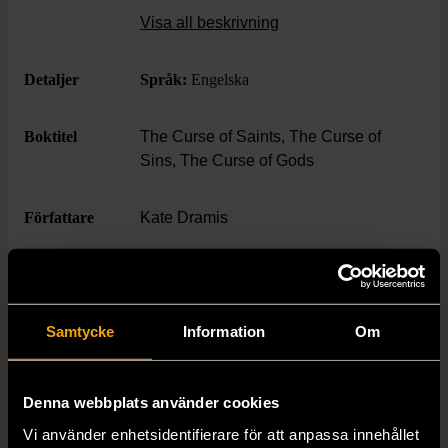
berättelser på engelska, där både
Visa all beskrivning
illustrationer och omslag sticker ut. Serien
har en cool, samtida design som passar dig
Detaljer
Språk:
Engelska
som vill ha några riktiga page-turners
hemma.
Boktitel
The Curse of Saints, The Curse of
Sins, The Curse of Gods
Författare
Kate Dramis
ISBN
978-1-405-95606-2, 978-1-405-
95607-9, 978-0-241-63091-4
Samtycke
Information
Om
Skick
Mycket gott skick
Produkten är sparsamt använd, är av fin
Denna webbplats använder cookies
kvalitet och ska inte ha några skador eller
Vi använder enhetsidentifierare för att anpassa innehållet
förslitningar.