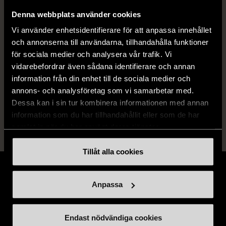
Denna webbplats använder cookies
Skick
Mycket gott skick
Vi använder enhetsidentifierare för att anpassa innehållet
och annonserna till användarna, tillhandahålla funktioner
Produkten är sparsamt använd, är av fin
för sociala medier och analysera vår trafik. Vi
kvalitet och ska inte ha några skador eller
vidarebefordrar även sådana identifierare och annan
förslitningar.
information från din enhet till de sociala medier och
annons- och analysföretag som vi samarbetar med.
Läs mer om hur vi bedömer
Dessa kan i sin tur kombinera informationen med annan
information som du har tillhandahållit eller som de har
samlat in när du har använt deras tjänster.
Tillåt alla cookies
Anpassa
Stöd oss
Endast nödvändiga cookies