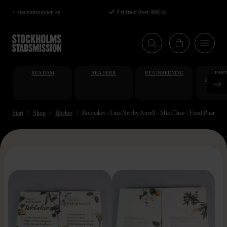
Hoppa
< stadsmissionen.se
Fri frakt över 990 kr
till
huvudinnehåll
REA DAM
REA HERR
REA INREDNING
FAKT
STUDENT
AT
Start
Shop
Böcker
Bokpaket - Lina Nertby Aurell - Mia Clase - Food Pharmac
>