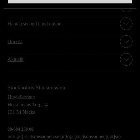
Hitta till oss
Handla second hand online
Om oss
Aktuellt
Stockholms Stadsmission
Huvudkontor:
Hesselmans Torg 14
131 54 Nacka
08-684 230 00
info
[at]
stadsmissionen.se
(info[at]stadsmissionen[dot]se)