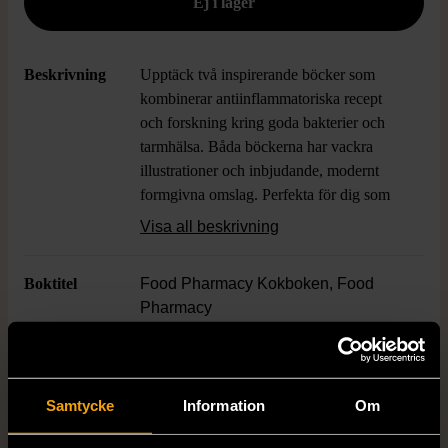
Beskrivning
Upptäck två inspirerande böcker som
kombinerar antiinflammatoriska recept
och forskning kring goda bakterier och
tarmhälsa. Båda böckerna har vackra
illustrationer och inbjudande, modernt
formgivna omslag. Perfekta för dig som
gillar smart mat med ett fräscht och
Visa all beskrivning
hälsosamt fokus. En detaljrik mix av
kokbok och faktabok som passar alla i
Boktitel
Food Pharmacy Kokboken, Food
köket.
Pharmacy
Författare
Lina Nertby Aurell & Mia Clase
Samtycke
Information
Om
ISBN
978-91-7424-682-7, 978-91-7424-
568-4