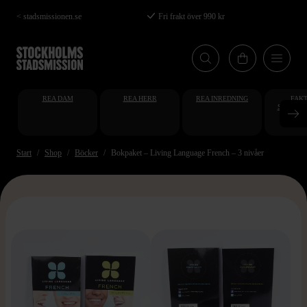
Hoppa
< stadsmissionen.se
Fri frakt över 990 kr
till
huvudinnehåll
REA DAM
REA HERR
REA INREDNING
FAKT
STUDENT
AT
Start
Shop
Böcker
Bokpaket – Living Language French – 3 nivåer
>