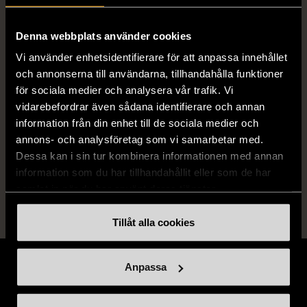
ISBN
978-0-307-97153-1, 978-0-307-
Denna webbplats använder cookies
97154-8, 978-0-307-97155-5
Vi använder enhetsidentifierare för att anpassa innehållet
och annonserna till användarna, tillhandahålla funktioner
Skick
Använt skick
för sociala medier och analysera vår trafik. Vi
vidarebefordrar även sådana identifierare och annan
Produkten har blivit använd och kan ha
information från din enhet till de sociala medier och
slitits eller ha mindre skador
annons- och analysföretag som vi samarbetar med.
Dessa kan i sin tur kombinera informationen med annan
Läs mer om hur vi bedömer
information som du har tillhandahållit eller som de har
samlat in när du har använt deras tjänster.
Tillåt alla cookies
Anpassa