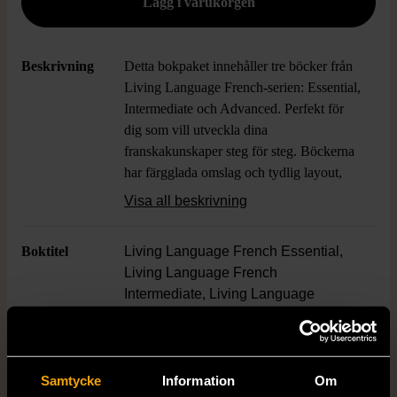
Beskrivning
Detta bokpaket innehåller tre böcker från
Living Language French-serien: Essential,
Intermediate och Advanced. Perfekt för
dig som vill utveckla dina
franskakunskaper steg för steg. Böckerna
har färgglada omslag och tydlig layout,
med fokus på allt från grundläggande
Visa all beskrivning
fraser till mer avancerade uttryck.
Boktitel
Living Language French Essential,
Living Language French
Intermediate, Living Language
French Advanced
Författare
Shaina Malkin, Cindy Hazelton,
Samtycke
Information
Om
Christine Boucher