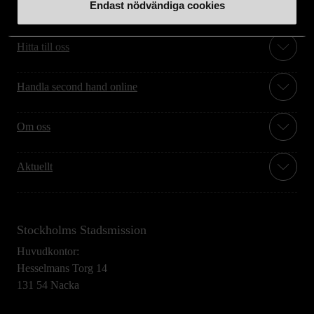
Endast nödvändiga cookies
Stöd oss
Hitta till oss
Handla second hand online
Om oss
Aktuellt
Stockholms Stadsmission
Huvudkontor:
Hesselmans Torg 14
131 54 Nacka