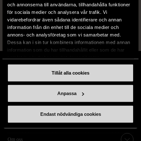
förslitningar.
och annonserna till användarna, tillhandahålla funktioner
för sociala medier och analysera vår trafik. Vi
Läs mer om hur vi bedömer
vidarebefordrar även sådana identifierare och annan
information från din enhet till de sociala medier och
annons- och analysföretag som vi samarbetar med.
Dessa kan i sin tur kombinera informationen med annan
information som du har tillhandahållit eller som de har
samlat in när du har använt deras tjänster.
Tillåt alla cookies
Stöd oss
Anpassa
Hitta till oss
Endast nödvändiga cookies
Handla second hand online
Om oss