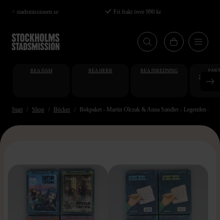
Hoppa
< stadsmissionen.se
Fri frakt över 990 kr
till
huvudinnehåll
REA DAM
REA HERR
REA INREDNING
FAKT
STUDENT
AT
Start
Shop
Böcker
Bokpaket - Martin Olczak & Anna Sandler - Legenden om J
>