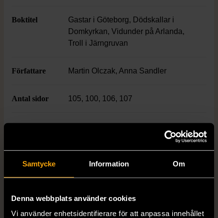
Boktitel
Gastar i Göteborg, Dödskallar i
Domkyrkan, Vidunder på Arlanda,
Troll i Järngruvan
Författare
Martin Olczak, Anna Sandler
Antal sidor
105, 100, 106, 107
ISBN
978-91-29-71355-8, 978-91-29-
71356-5, 978-91-29-71357-2, 978-91-
29-71358-9
Samtycke
Information
Om
Skick
Mycket gott skick
Produkten är sparsamt använd, är av fin
Denna webbplats använder cookies
kvalitet och ska inte ha några skador eller
Vi använder enhetsidentifierare för att anpassa innehållet