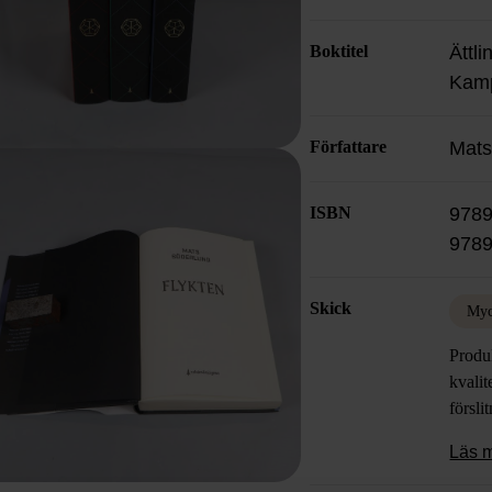
Boktitel
Ättli
Kamp
Författare
Mats
ISBN
9789
978
Skick
Myc
Produk
kvalit
försli
Läs 