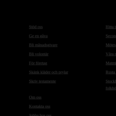
Stöd oss
Hitta t
Ge en gåva
Secon
Bli månadsgivare
Mötesp
Bli volontär
Våra m
För företag
Matmi
Skänk kläder och prylar
Rusta
Skriv testamente
Stock
folkh
Om oss
Kontakta oss
Jobba hos oss