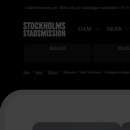
Hoppa
< stadsmissionen.se
Bidra till ett mänskligare samhälle
Fri f
till
huvudinnehåll
DAM
HERR
REA DAM
REA H
Start
Shop
Böcker
Bokpaket - Mats Söderlund - Ättlingarna-trilogi
>