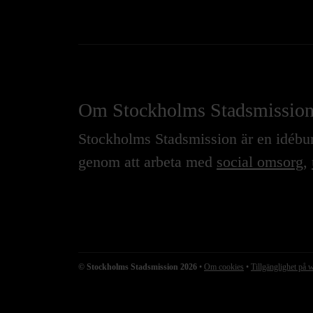
Om Stockholms Stadsmissio
Stockholms Stadsmission är en idébure
genom att arbeta med
social omsorg
,
© Stockholms Stadsmission 2026
•
Om cookies
•
Tillgänglighet på 