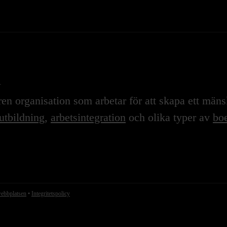
n
n organisation som arbetar för att skapa ett mänskl
utbildning
,
arbetsintegration
och olika typer av
boe
webbplatsen
•
Integritetspolicy