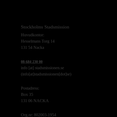
Stockholms Stadsmission
Huvudkontor:
Hesselmans Torg 14
131 54 Nacka
08-684 230 00
info
[at]
stadsmissionen.se
(info[at]stadsmissionen[dot]se)
Postadress:
Box 35
131 06 NACKA
Org.nr: 802003-1954