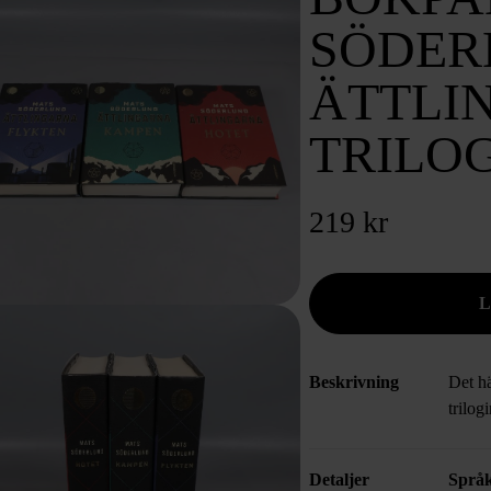
SÖDER
ÄTTLI
TRILO
219 kr
Beskrivning
Det hä
trilo
Detaljer
Språ