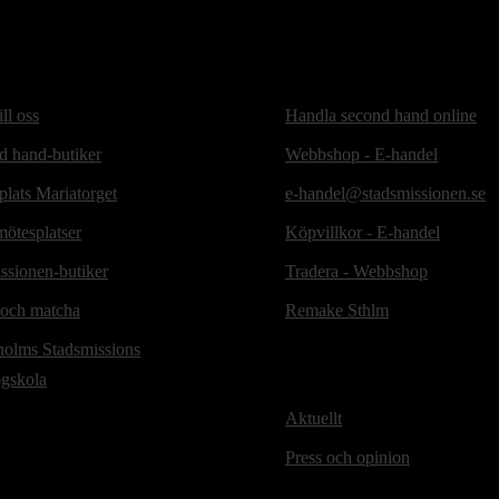
ill oss
Handla second hand online
d hand-butiker
Webbshop - E-handel
lats Mariatorget
e-handel@stadsmissionen.se
ötesplatser
Köpvillkor - E-handel
ssionen-butiker
Tradera - Webbshop
 och matcha
Remake Sthlm
holms Stadsmissions
ögskola
Aktuellt
Press och opinion