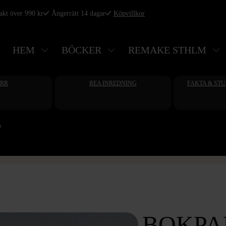
rakt över 990 kr
Ångerrätt 14 dagar
Köpvillkor
HEM
BÖCKER
REMAKE STHLM
ERR
REA INREDNING
FAKTA & ST
n
BOKPA