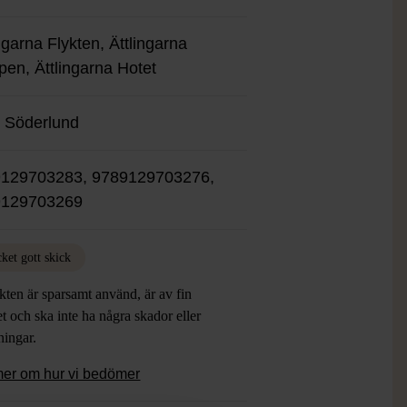
ngarna Flykten, Ättlingarna
en, Ättlingarna Hotet
 Söderlund
129703283, 9789129703276,
9129703269
ket gott skick
ten är sparsamt använd, är av fin
et och ska inte ha några skador eller
tningar.
mer om hur vi bedömer