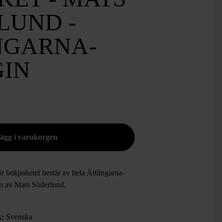
LUND -
NGARNA-
GIN
r bokpaketet består av hela Ättlingarna-
gin av Mats Söderlund.
k:
Svenska