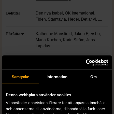
perspektiv.
Boktitel
Den nya Isabel, OK International,
Tiden, Stamtavla, Heder, Det är vi, ....
Författare
Katherine Mansfield, Jakob Ejersbo,
Maria Kuchen, Karin Ström, Jens
Lapidus
Antal sidor
25-49 sidor
Skick
Mycket gott skick
Samtycke
Information
Om
Produkten är sparsamt använd, är av fin
kvalitet och ska inte ha några skador eller
Denna webbplats använder cookies
förslitningar.
Vi använder enhetsidentifierare för att anpassa innehållet
Läs mer om hur vi bedömer
och annonserna till användarna, tillhandahålla funktioner