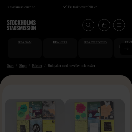
Hoppa
< stadsmissionen.se
Fri frakt över 990 kr
till
huvudinnehåll
REA DAM
REA HERR
REA INREDNING
FAKT
STUDENT
AT
Start
Shop
Böcker
Bokpaket med noveller och essäer
>