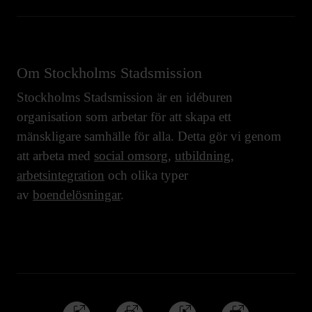
Om Stockholms Stadsmission
Stockholms Stadsmission är en idéburen
organisation som arbetar för att skapa ett
mänskligare samhälle för alla. Detta gör vi genom
att arbeta med
social omsorg
,
utbildning
,
arbetsintegration
och olika typer
av
boendelösningar
.
Följ
Följ
Följ
Följ