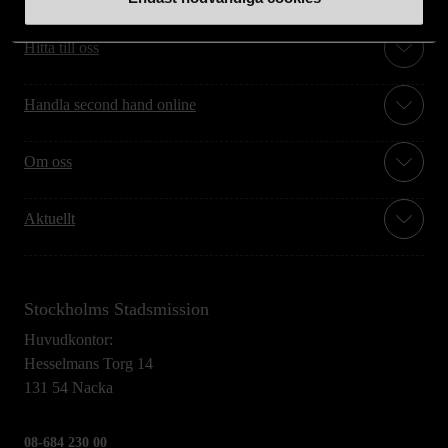
Hitta till oss
Handla second hand online
Om oss
Aktuellt
Stockholms Stadsmission
Huvudkontor:
Hesselmans Torg 14
131 54 Nacka
08-684 230 00