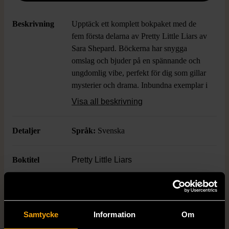
Beskrivning
Upptäck ett komplett bokpaket med de
fem första delarna av Pretty Little Liars av
Sara Shepard. Böckerna har snygga
omslag och bjuder på en spännande och
ungdomlig vibe, perfekt för dig som gillar
mysterier och drama. Inbundna exemplar i
gott skick med färgstarka omslag och
Visa all beskrivning
tydlig numrering på ryggen. Serien är
populär bland både nya och gamla fans av
Detaljer
Språk:
Svenska
genren.
Boktitel
Pretty Little Liars
Författare
Sara Shepard
Samtycke
Information
Om
ISBN
9789174990849, 9789176458266,