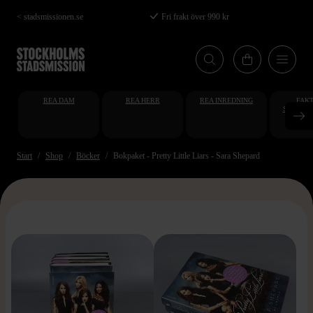
Hoppa
< stadsmissionen.se
Fri frakt över 990 kr
till
huvudinnehåll
REA DAM
REA HERR
REA INREDNING
FAKT
STUDENT
AT
Start
Shop
Böcker
Bokpaket - Pretty Little Liars - Sara Shepard
>