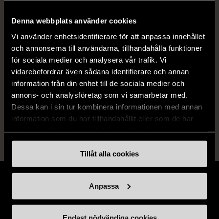
9789177017868, 9789177011118,
9789177015994
Denna webbplats använder cookies
Vi använder enhetsidentifierare för att anpassa innehållet
Skick
Gott skick
och annonserna till användarna, tillhandahålla funktioner
för sociala medier och analysera vår trafik. Vi
Produkten har använts men är av fin
vidarebefordrar även sådana identifierare och annan
kvalitet, det kan förekomma mindre
information från din enhet till de sociala medier och
förslitningar.
annons- och analysföretag som vi samarbetar med.
Läs mer om hur vi bedömer
Dessa kan i sin tur kombinera informationen med annan
information som du har tillhandahållit eller som de har
samlat in när du har använt deras tjänster.
Tillåt alla cookies
Anpassa
Stöd oss
Endast nödvändiga cookies