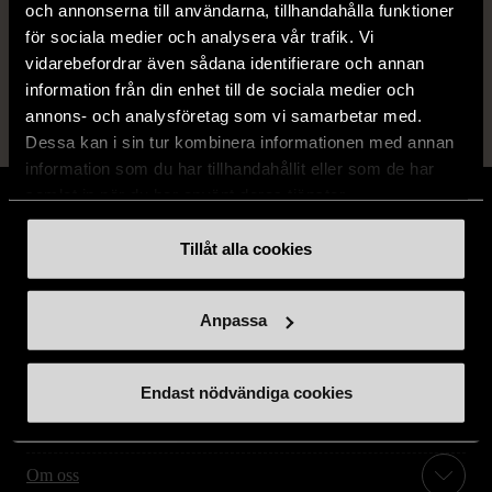
och annonserna till användarna, tillhandahålla funktioner
för sociala medier och analysera vår trafik. Vi
Läs mer om hur vi bedömer
vidarebefordrar även sådana identifierare och annan
information från din enhet till de sociala medier och
annons- och analysföretag som vi samarbetar med.
Dessa kan i sin tur kombinera informationen med annan
information som du har tillhandahållit eller som de har
samlat in när du har använt deras tjänster.
Tillåt alla cookies
Stöd oss
Anpassa
Hitta till oss
Endast nödvändiga cookies
Handla second hand online
Om oss