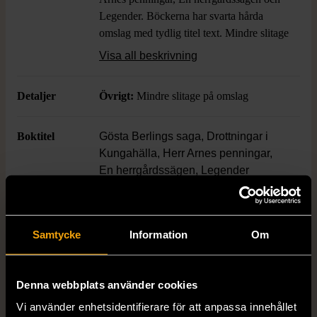
Legender. Böckerna har svarta hårda
omslag med tydlig titel text. Mindre slitage
på omslag.
Visa all beskrivning
Detaljer
Övrigt:
Mindre slitage på omslag
Boktitel
Gösta Berlings saga, Drottningar i
Kungahälla, Herr Arnes penningar,
En herrgårdssägen, Legender
Författare
Selma Lagerlöf
Samtycke
Information
Om
Skick
Mycket gott skick
Produkten är sparsamt använd, är av fin
Denna webbplats använder cookies
kvalitet och ska inte ha några skador eller
Vi använder enhetsidentifierare för att anpassa innehållet
förslitningar.