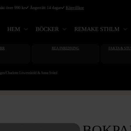
rakt över 990 kr
Ångerrätt 14 dagar
Köpvillkor
HEM
BÖCKER
REMAKE STHLM
ERR
REA INREDNING
FAKTA & ST
ngen/Charlotte Löwensköld & Anna Svärd
BOKPA