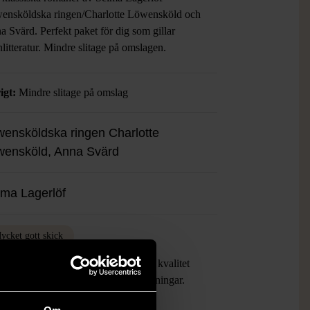
ensköldska ringen/Charlotte Löwensköld och
 Svärd. Perfekt paket för dig som gillar
litteratur. Mindre slitage på omslagen.
igt:
Mindre slitage på omslag
ensköldska ringen Charlotte
wensköld, Anna Svärd
lma Lagerlöf
ycket gott skick
ukten är sparsamt använd, är av fin kvalitet
ska inte ha några skador eller förslitningar.
 mer om hur vi bedömer