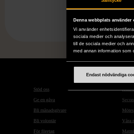
Samtycke
Denna webbplats använder 
Vi använder enhetsidentifierar
sociala medier och analysera 
till de sociala medier och a
med annan information som du 
Endast nödvändiga co
Stöd oss
Hitta t
Ge en gåva
Secon
Bli månadsgivare
Mötesp
Bli volontär
Våra m
För företag
Matmi