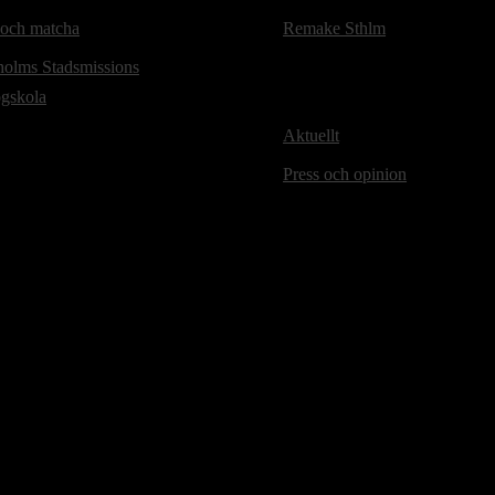
 och matcha
Remake Sthlm
holms Stadsmissions
ögskola
Aktuellt
Press och opinion