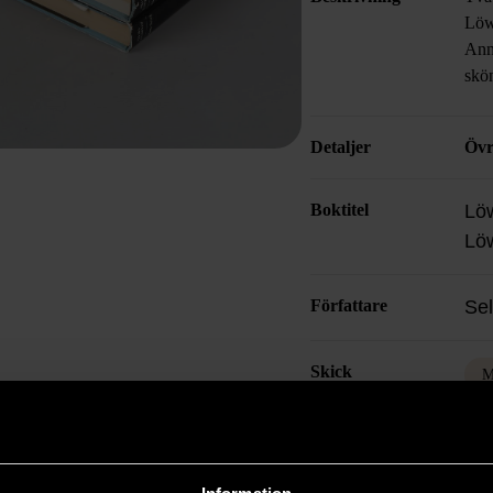
Löw
Anna
skön
Detaljer
Övr
Boktitel
Löw
Lö
Författare
Se
Skick
M
Prod
och 
Läs