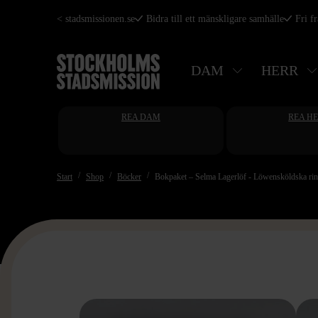
Hoppa
< stadsmissionen.se
Bidra till ett mänskligare samhälle
Fri f
till
huvudinnehåll
DAM
HERR
REA DAM
REA H
Start
Shop
Böcker
Bokpaket – Selma Lagerlöf - Löwensköldska ri
>