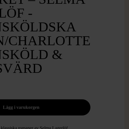
LÖF -
SKÖLDSKA
N/CHARLOTTE
SKÖLD &
SVÄRD
 klassiska romaner av Selma Lagerlöf