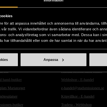
Information
cookies
e för att anpassa innehållet och annonserna till användarna, tillh
vår trafik. Vi vidarebefordrar även sådana identifierare och anna
nnons- och analysföretag som vi samarbetar med. Dessa kan i sin
har tillhandahållit eller som de har samlat in när du har använt 
okies
Anpassa
ill oss
Handla second hand online
d hand-butiker
Webbshop - E-handel
lats Mariatorget
e-handel@stadsmissionen.se
ötesplatser
Köpvillkor - E-handel
ssionen-butiker
Tradera - Webbshop