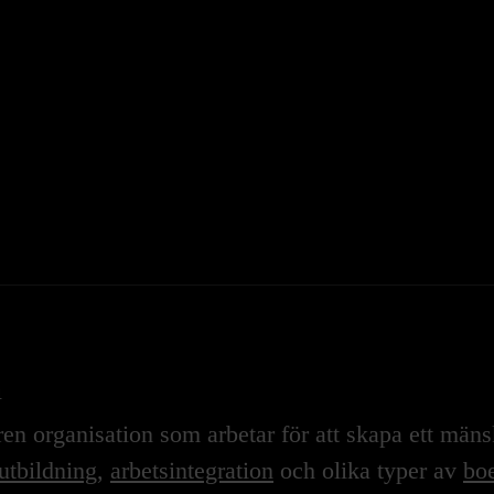
n
n organisation som arbetar för att skapa ett mänskl
utbildning
,
arbetsintegration
och olika typer av
boe