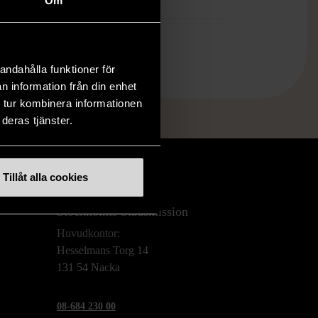
Om
andahålla funktioner för
n information från din enhet
 tur kombinera informationen
deras tjänster.
Tillåt alla cookies
Stockholms Stadsmission
Huvudkontor:
Hesselmans Torg 14
131 54 Nacka
08-684 230 00