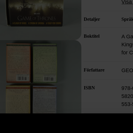
Visa 
pocke
Detaljer
Språ
Boktitel
A Ga
King
for 
Författare
GEO
ISBN
978-
5820
553-
Skick
Anv