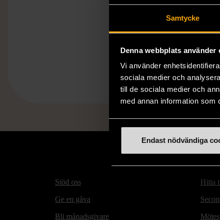
Samtycke
Denna webbplats använder 
Vi använder enhetsidentifierar
sociala medier och analysera 
till de sociala medier och a
med annan information som du 
Endast nödvändiga co
Stöd oss
Hitta t
Ge en gåva
Secon
Bli månadsgivare
Mötesp