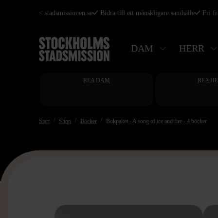
Hoppa
< stadsmissionen.se
Bidra till ett mänskligare samhälle
Fri f
till
huvudinnehåll
DAM
HERR
REA DAM
REA H
Start
Shop
Böcker
Bokpaket - A song of ice and fire - 4 böcker
>