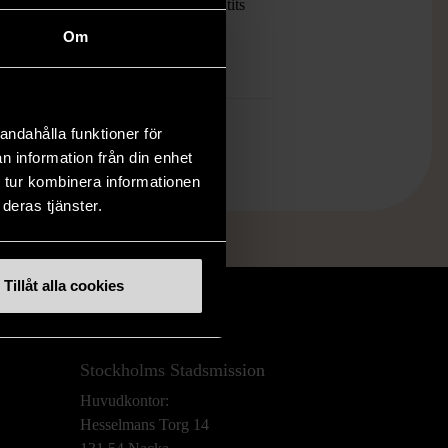
ten har blivit använd och kan ha slitits
ha mindre skador
Om
mer om hur vi bedömer
andahålla funktioner för
n information från din enhet
 tur kombinera informationen
deras tjänster.
Tillåt alla cookies
Stockholms Stadsmission
Huvudkontor:
Hesselmans Torg 14