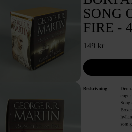
SONG O
FIRE -
149 kr
Beskrivning
Denna
engel
Song 
Boxen
hyllan
som gi
fängsl