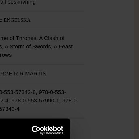
all beskrivning
tformaten.
k:
ENGELSKA
me of Thrones, A Clash of
s, A Storm of Swords, A Feast
Crows
RGE R R MARTIN
0-553-57342-8, 978-0-553-
2-4, 978-0-553-57990-1, 978-0-
57340-4
änt skick