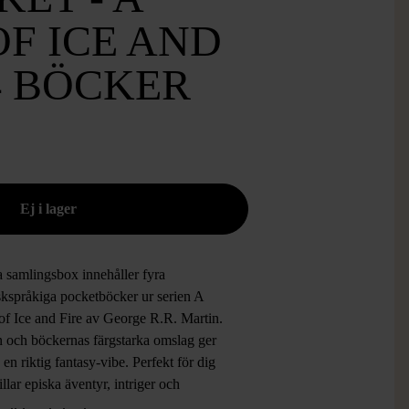
F ICE AND
 4 BÖCKER
 samlingsbox innehåller fyra
skspråkiga pocketböcker ur serien A
of Ice and Fire av George R.R. Martin.
 och böckernas färgstarka omslag ger
 en riktig fantasy-vibe. Perfekt för dig
llar episka äventyr, intriger och
ande berättelser. Lätt att ta med tack vare