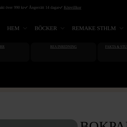
rakt över 990 kr
Ångerrätt 14 dagar
Köpvillkor
HEM
BÖCKER
REMAKE STHLM
ERR
REA INREDNING
FAKTA & ST
BOKPAK