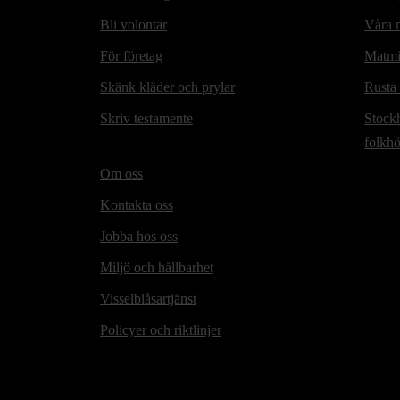
Bli volontär
Våra m
För företag
Matmi
Skänk kläder och prylar
Rusta
Skriv testamente
Stock
folkh
Om oss
Kontakta oss
Jobba hos oss
Miljö och hållbarhet
Visselblåsartjänst
Policyer och riktlinjer