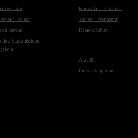
ötesplatser
Köpvillkor - E-handel
ssionen-butiker
Tradera - Webbshop
 och matcha
Remake Sthlm
holms Stadsmissions
ögskola
Aktuellt
Press och opinion