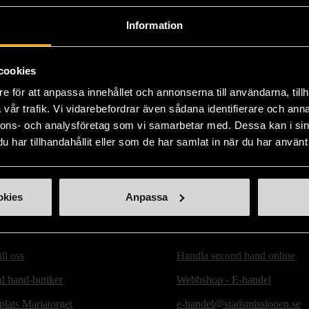
Produk
eller 
Information
Läs 
cookies
e för att anpassa innehållet och annonserna till användarna, tillh
vår trafik. Vi vidarebefordrar även sådana identifierare och anna
nnons- och analysföretag som vi samarbetar med. Dessa kan i sin
har tillhandahållit eller som de har samlat in när du har använt 
okies
Anpassa
ill oss
Handla second hand online
d hand-butiker
Webbshop - E-handel
lats Mariatorget
e-handel@stadsmissionen.se