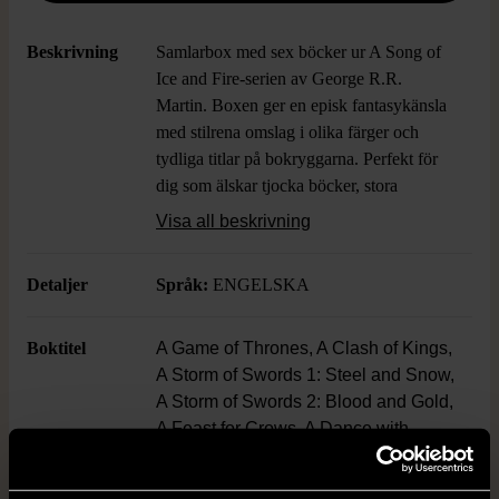
Beskrivning
Samlarbox med sex böcker ur A Song of
Ice and Fire-serien av George R.R.
Martin. Boxen ger en episk fantasykänsla
med stilrena omslag i olika färger och
tydliga titlar på bokryggarna. Perfekt för
dig som älskar tjocka böcker, stora
berättelser och snygg design på hyllan.
Visa all beskrivning
Detaljer
Språk:
ENGELSKA
Boktitel
A Game of Thrones, A Clash of Kings,
A Storm of Swords 1: Steel and Snow,
A Storm of Swords 2: Blood and Gold,
A Feast for Crows, A Dance with
Dragons