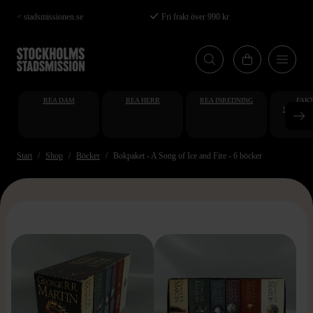
Hoppa
< stadsmissionen.se
Fri frakt över 990 kr
till
huvudinnehåll
REA DAM
REA HERR
REA INREDNING
FAKT
STUDENT
AT
Start
Shop
Böcker
Bokpaket - A Song of Ice and Fire - 6 böcker
>