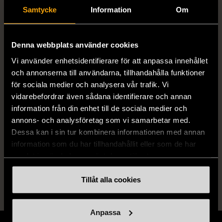
Författare
GEORGE R.R. MARTIN
Samtycke
Information
Om
ISBN
9780006479888, 9780006479895,
Denna webbplats använder cookies
9780006479901, 9780007119554,
Vi använder enhetsidentifierare för att anpassa innehållet
9780006486121, 9780006486114
och annonserna till användarna, tillhandahålla funktioner
för sociala medier och analysera vår trafik. Vi
Skick
Gott skick
vidarebefordrar även sådana identifierare och annan
information från din enhet till de sociala medier och
Produkten har använts men är av fin
annons- och analysföretag som vi samarbetar med.
kvalitet, det kan förekomma mindre
Dessa kan i sin tur kombinera informationen med annan
förslitningar.
information som du har tillhandahållit eller som de har
Läs mer om hur vi bedömer
samlat in när du har använt deras tjänster.
Tillåt alla cookies
Anpassa