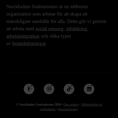
Stockholms Stadsmission är en idéburen
organisation som arbetar för att skapa ett
mänskligare samhälle för alla. Detta gör vi genom
att arbeta med
social omsorg
,
utbildning
,
arbetsintegration
och olika typer
av
boendelösningar
.
Följ
Följ
Följ
Följ
oss
oss
oss
oss
på
på
på
på
© Stockholms Stadsmission 2026
•
Om cookies
•
Tillgänglighet på
Facebook
Instagram
TikTok
Linkedin
webbplatsen
•
Integritetspolicy