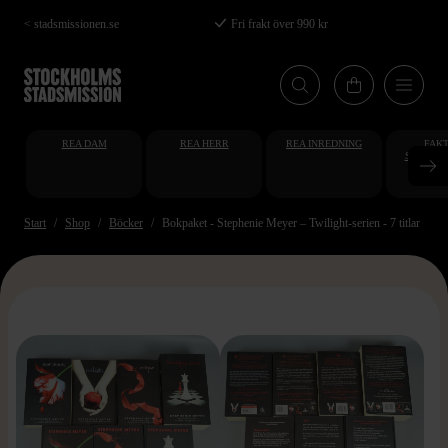
Hoppa
< stadsmissionen.se
Fri frakt över 990 kr
till
huvudinnehåll
REA DAM
REA HERR
REA INREDNING
FAKT
STUDENT
AT
Start
Shop
Böcker
Bokpaket - Stephenie Meyer – Twilight-serien - 7 titlar
>