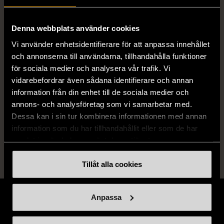
ISBN
Se bilder
Denna webbplats använder cookies
Vi använder enhetsidentifierare för att anpassa innehållet
Skick
och annonserna till användarna, tillhandahålla funktioner
Gott skick
för sociala medier och analysera vår trafik. Vi
Produkten har använts men är av fin
vidarebefordrar även sådana identifierare och annan
kvalitet, det kan förekomma mindre
information från din enhet till de sociala medier och
förslitningar.
annons- och analysföretag som vi samarbetar med.
Dessa kan i sin tur kombinera informationen med annan
Läs mer om hur vi bedömer
information som du har tillhandahållit eller som de har
samlat in när du har använt deras tjänster.
Tillåt alla cookies
Anpassa