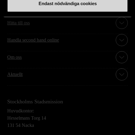
Endast nödvändiga cookies
Stöd oss
Hitta till oss
Handla second hand online
Om oss
Aktuellt
Stockholms Stadsmission
Huvudkontor:
Hesselmans Torg 14
131 54 Nacka