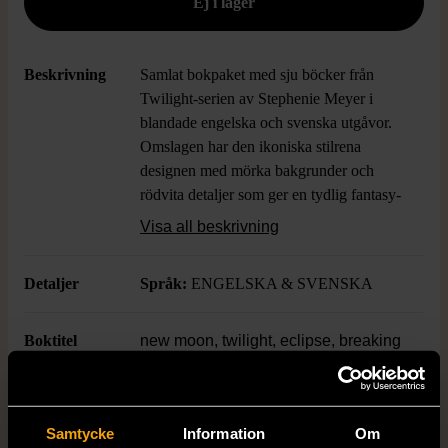
Beskrivning
Samlat bokpaket med sju böcker från
Twilight-serien av Stephenie Meyer i
blandade engelska och svenska utgåvor.
Omslagen har den ikoniska stilrena
designen med mörka bakgrunder och
rödvita detaljer som ger en tydlig fantasy-
och ungdomskänsla. Perfekt för dig som
Visa all beskrivning
vill dyka in i en populär och modern
vampyrvärld med stark berättelse och
Detaljer
Språk:
ENGELSKA & SVENSKA
unika visuella uttryck.
Boktitel
new moon, twilight, eclipse, breaking
dawn, När jag hör din röst, Ljudet av
ditt hjärta, Så länge vi båda andas
Samtycke
Information
Om
Författare
STEPHENIE MEYER