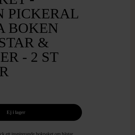
N PICKERAL
A BOKEN
STAR &
R - 2 ST
R
ck ett inspirerande bokpaket om hästar