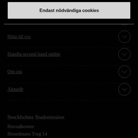
Endast nödvändiga cookies
Stöd oss
Hitta till oss
Handla second hand online
Om oss
Aktuellt
Stockholms Stadsmission
Huvudkontor:
Hesselmans Torg 14