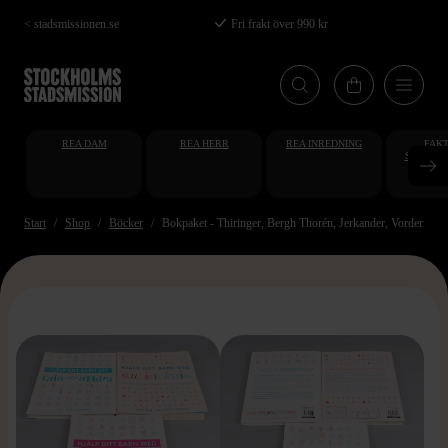
Hoppa
< stadsmissionen.se
Fri frakt över 990 kr
till
huvudinnehåll
REA DAM
REA HERR
REA INREDNING
FAKT
STUDENT
AT
Start
Shop
Böcker
Bokpaket - Thiringer, Bergh Thorén, Jerkander, Vorderman -
>