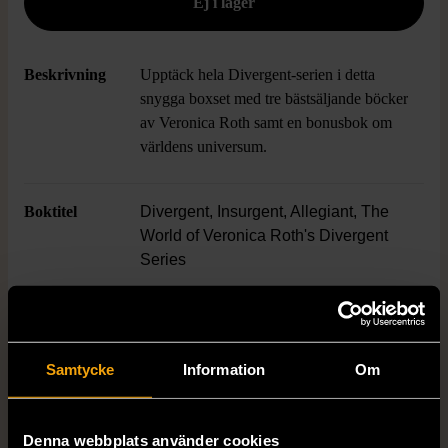
Beskrivning
Upptäck hela Divergent-serien i detta
snygga boxset med tre bästsäljande böcker
av Veronica Roth samt en bonusbok om
världens universum.
Boktitel
Divergent, Insurgent, Allegiant, The
World of Veronica Roth's Divergent
Series
Författare
Veronica Roth
Samtycke
Information
Om
ISBN
978-0-06-228734-2
Skick
Mycket gott skick
Denna webbplats använder cookies