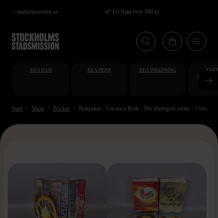
Hoppa
< stadsmissionen.se
Fri frakt över 990 kr
till
huvudinnehåll
REA DAM
REA HERR
REA INREDNING
FAKT
STUDENT
AT
Start
Shop
Böcker
Bokpaket - Veronica Roth - The divergent series - 3 böcker
>