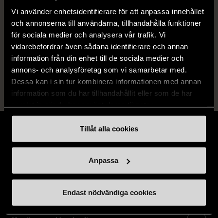
Produkten är sparsamt använd, är av fin
Vi använder enhetsidentifierare för att anpassa innehållet
kvalitet och ska inte ha några skador eller
och annonserna till användarna, tillhandahålla funktioner
förslitningar.
för sociala medier och analysera vår trafik. Vi
vidarebefordrar även sådana identifierare och annan
Läs mer om hur vi bedömer
information från din enhet till de sociala medier och
annons- och analysföretag som vi samarbetar med.
Dessa kan i sin tur kombinera informationen med annan
information som du har tillhandahållit eller som de har
samlat in när du har använt deras tjänster.
Tillåt alla cookies
Anpassa
Stöd oss
Hitta till oss
Endast nödvändiga cookies