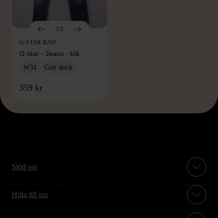
1/5
G-STAR RAW
G-star - Jeans - blå
W34
Gott skick
359 kr
Stöd oss
Hitta till oss