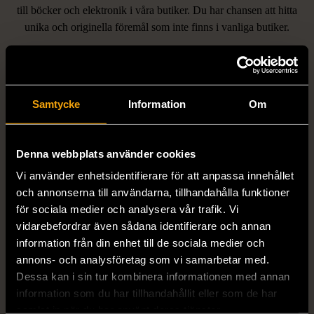
LIKNANDE PRODUKTER
till böcker och elektronik i våra butiker. Du har chansen att hitta
unika och originella föremål som inte finns i vanliga butiker.
Hitta produkter som påminner om denna
Samtycke
Information
Om
Denna webbplats använder cookies
Vi använder enhetsidentifierare för att anpassa innehållet
och annonserna till användarna, tillhandahålla funktioner
1/5
1/5
för sociala medier och analysera vår trafik. Vi
STENSTRÖMS
BOSS
vidarebefordrar även sådana identifierare och annan
Stenströms skjorta turkos
BOSS vit pikétröja
information från din enhet till de sociala medier och
L (50)
Gott skick
Mycket gott skick
annons- och analysföretag som vi samarbetar med.
Dessa kan i sin tur kombinera informationen med annan
259 kr
279 kr
information som du har tillhandahållit eller som de har
samlat in när du har använt deras tjänster.