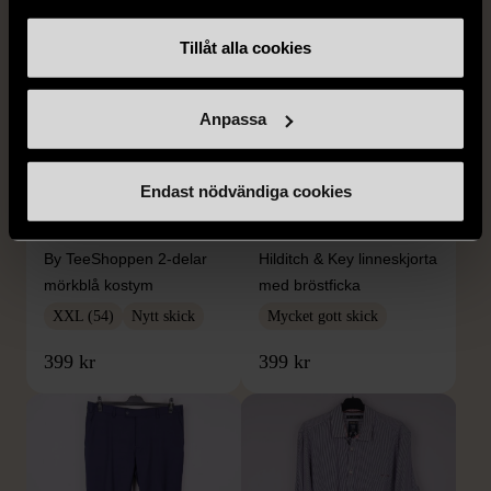
Tillåt alla cookies
Anpassa
Endast nödvändiga cookies
1/5
1/5
BY TEESHOPPEN
HILDITCH & KEY
By TeeShoppen 2-delar
Hilditch & Key linneskjorta
mörkblå kostym
med bröstficka
XXL (54)
Nytt skick
Mycket gott skick
399 kr
399 kr