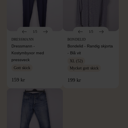
1/5
1/5
DRESSMANN
BONDELID
Dressmann -
Bondelid - Randig skjorta
Kostymbyxor med
- Blå vit
pressveck
XL (52)
Gott skick
Mycket gott skick
159 kr
199 kr