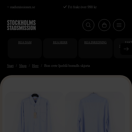
Hoppa
< stadsmissionen.se
Fri frakt över 990 kr
till
huvudinnehåll
REA DAM
REA HERR
REA INREDNING
FAKT
STUDENT
AT
Start
Shop
Herr
Bon crete ljusblå bomulls skjorta