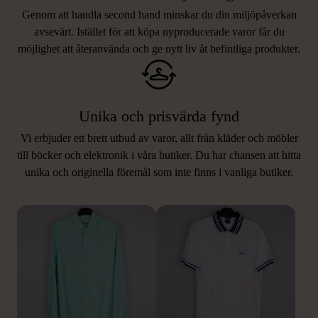
Genom att handla second hand minskar du din miljöpåverkan
avsevärt. Istället för att köpa nyproducerade varor får du
möjlighet att återanvända och ge nytt liv åt befintliga produkter.
Unika och prisvärda fynd
Vi erbjuder ett brett utbud av varor, allt från kläder och möbler
LIKNANDE PRODUKTER
till böcker och elektronik i våra butiker. Du har chansen att hitta
unika och originella föremål som inte finns i vanliga butiker.
Hitta produkter som påminner om denna