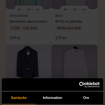
1/5
1/5
STENSTRÖMS
BOSS
Stenströms skjorta turkos
BOSS vit pikétröja
L (50)
Gott skick
Mycket gott skick
259 kr
279 kr
1/5
1/5
Samtycke
Information
Om
BY TEESHOPPEN
HILDITCH & KEY
By TeeShoppen 2-delar
Hilditch & Key linneskjorta