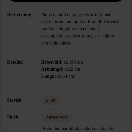
Beskrivning
Pique t-shirt i en pigg turkos färg med
diskret broderad logotyp framtill. Klassisk
rund halsringning och en enkel,
avslappnad passform som ger en stilren
och ledig känsla.
Detaljer
Bröstvidd:
ca 104 cm
Ärmlängd:
ca22 cm
Längd:
ca 64 cm
Storlek
L (50)
Skick
Använt skick
Produkten har blivit använd och kan ha