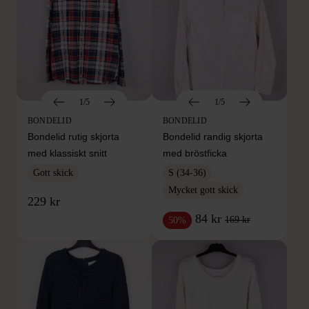
1/5
1/5
BONDELID
BONDELID
Bondelid rutig skjorta
Bondelid randig skjorta
med klassiskt snitt
med bröstficka
Gott skick
S (34-36)
Mycket gott skick
229 kr
84 kr
169 kr
50%