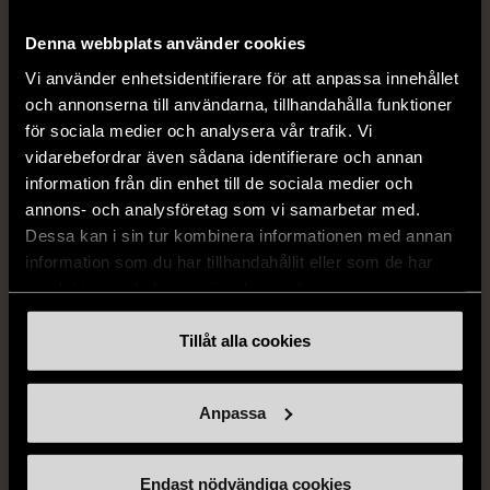
mörkblå kostym
med bröstficka
Denna webbplats använder cookies
XXL (54)
Nytt skick
Mycket gott skick
Vi använder enhetsidentifierare för att anpassa innehållet
399 kr
399 kr
och annonserna till användarna, tillhandahålla funktioner
för sociala medier och analysera vår trafik. Vi
vidarebefordrar även sådana identifierare och annan
information från din enhet till de sociala medier och
annons- och analysföretag som vi samarbetar med.
Dessa kan i sin tur kombinera informationen med annan
information som du har tillhandahållit eller som de har
samlat in när du har använt deras tjänster.
Tillåt alla cookies
1/5
1/5
DRESSMANN
BONDELID
Dressmann -
Bondelid - Randig skjorta
Anpassa
Kostymbyxor med
- Blå vit
pressveck
XL (52)
Gott skick
Endast nödvändiga cookies
Mycket gott skick