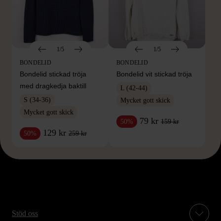
1/5
1/5
BONDELID
BONDELID
Bondelid stickad tröja
Bondelid vit stickad tröja
med dragkedja baktill
L (42-44)
S (34-36)
Mycket gott skick
Mycket gott skick
79 kr
159 kr
50%
129 kr
259 kr
50%
Stöd oss