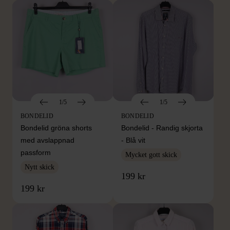
1/5
1/5
BONDELID
BONDELID
Bondelid gröna shorts
Bondelid - Randig skjorta
med avslappnad
- Blå vit
passform
Mycket gott skick
Nytt skick
199 kr
199 kr