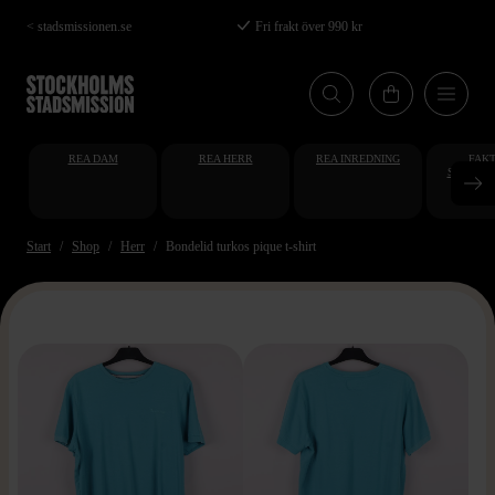
Hoppa
< stadsmissionen.se
Fri frakt över 990 kr
till
huvudinnehåll
REA DAM
REA HERR
REA INREDNING
FAKT
STUDENT
AT
Start
Shop
Herr
Bondelid turkos pique t-shirt