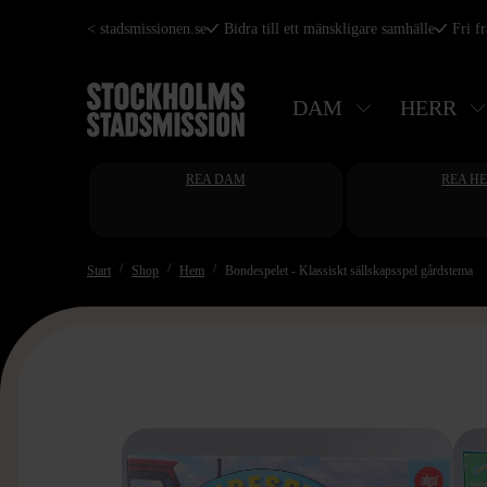
Hoppa
< stadsmissionen.se
Bidra till ett mänskligare samhälle
Fri f
till
huvudinnehåll
DAM
HERR
REA DAM
REA H
Start
Shop
Hem
Bondespelet - Klassiskt sällskapsspel gårdstema