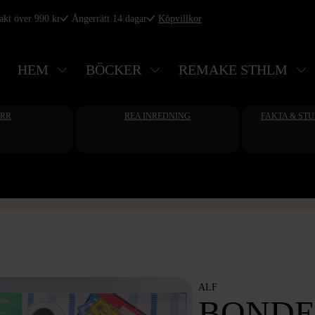
rakt över 990 kr
Ångerrätt 14 dagar
Köpvillkor
HEM
BÖCKER
REMAKE STHLM
ERR
REA INREDNING
FAKTA & ST
ALF
BONDE