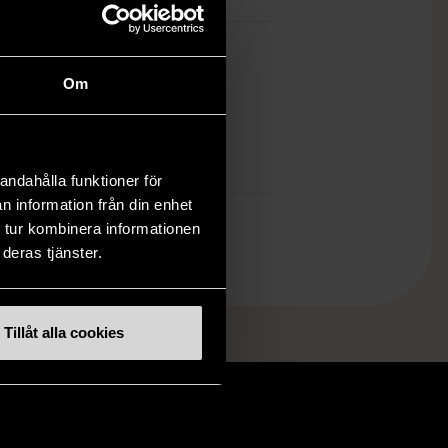
ch finns enbart som 1 st i lager.
Om
öp över 990 kr.
.
andahålla funktioner för
n information från din enhet
 tur kombinera informationen
deras tjänster.
Tillåt alla cookies