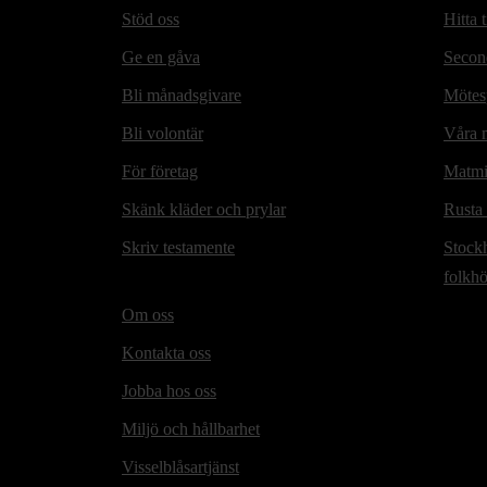
Stöd oss
Hitta t
Ge en gåva
Secon
Bli månadsgivare
Mötesp
Bli volontär
Våra m
För företag
Matmi
Skänk kläder och prylar
Rusta
Skriv testamente
Stock
folkh
Om oss
Kontakta oss
Jobba hos oss
Miljö och hållbarhet
Visselblåsartjänst