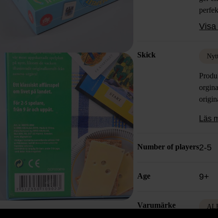
perfek
Tidlö
Visa 
och g
Skick
Nyt
Produ
orgina
origin
Läs 
Number of players
2-5
Age
9+
Varumärke
AL