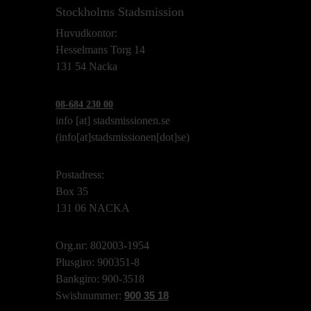
Stockholms Stadsmission
Huvudkontor:
Hesselmans Torg 14
131 54 Nacka
08-684 230 00
info
[at]
stadsmissionen.se
(info[at]stadsmissionen[dot]se)
Postadress:
Box 35
131 06 NACKA
Org.nr: 802003-1954
Plusgiro: 900351-8
Bankgiro: 900-3518
Swishnummer:
900 35 18