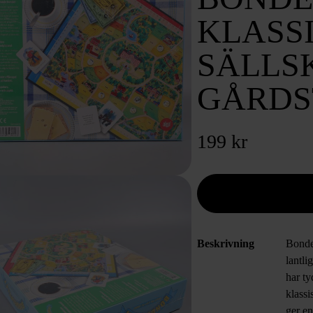
KLASS
SÄLLS
GÅRD
199 kr
Beskrivning
Bondes
lantli
har ty
klass
ger en