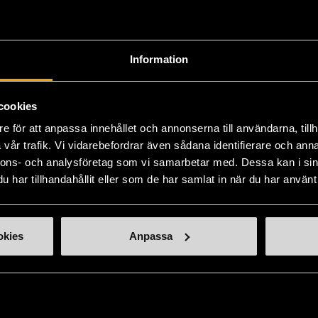
Produkten är unik o
Information
Fri frakt på alla k
14 dagars ångerrät
cookies
e för att anpassa innehållet och annonserna till användarna, tillh
vår trafik. Vi vidarebefordrar även sådana identifierare och anna
nnons- och analysföretag som vi samarbetar med. Dessa kan i sin
har tillhandahållit eller som de har samlat in när du har använt 
okies
Anpassa