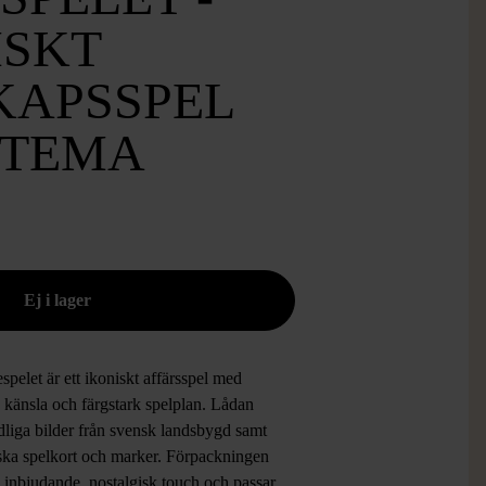
ISKT
KAPSSPEL
STEMA
pelet är ett ikoniskt affärsspel med
g känsla och färgstark spelplan. Lådan
dliga bilder från svensk landsbygd samt
iska spelkort och marker. Förpackningen
 inbjudande, nostalgisk touch och passar