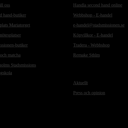
ill oss
Handla second hand online
d hand-butiker
Webbshop - E-handel
lats Mariatorget
e-handel@stadsmissionen.se
ötesplatser
Köpvillkor - E-handel
ssionen-butiker
Tradera - Webbshop
 och matcha
Remake Sthlm
holms Stadsmissions
ögskola
Aktuellt
Press och opinion