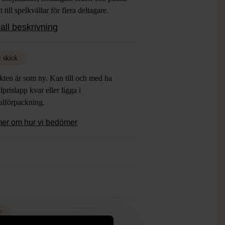
t till spelkvällar för flera deltagare.
s design med fokus på spelupplevelse
all beskrivning
emenskap.
t skick
kten är som ny. Kan till och med ha
lprislapp kvar eller ligga i
alförpackning.
mer om hur vi bedömer
F