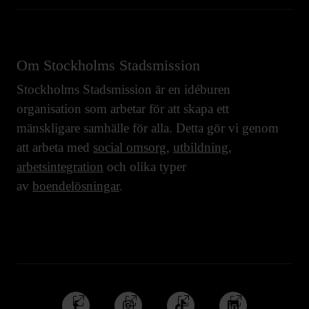
Om Stockholms Stadsmission
Stockholms Stadsmission är en idéburen
organisation som arbetar för att skapa ett
mänskligare samhälle för alla. Detta gör vi genom
att arbeta med
social omsorg
,
utbildning
,
arbetsintegration
och olika typer
av
boendelösningar
.
Följ
Följ
Följ
Följ