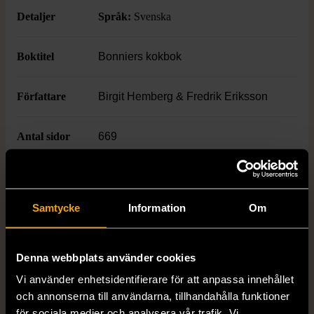
om matlagningstekniker och
Detaljer
Språk:
Svenska
tillvägagångssätt blir detta en ovärderlig
resurs att ha till hands under veckans alla
måltider.
Boktitel
Bonniers kokbok
Författare
Birgit Hemberg & Fredrik Eriksson
Antal sidor
669
ISBN
978-91-7424-480-9
Samtycke
Information
Om
Skick
Använt skick
Produkten har blivit använd och kan ha
Denna webbplats använder cookies
slitits eller ha mindre skador
Vi använder enhetsidentifierare för att anpassa innehållet
Läs mer om hur vi bedömer
och annonserna till användarna, tillhandahålla funktioner
för sociala medier och analysera vår trafik. Vi