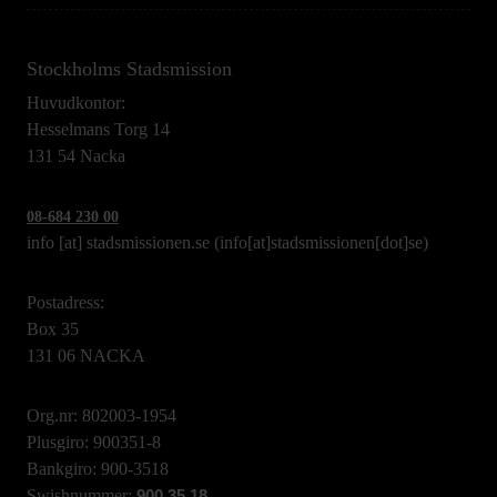
Stockholms Stadsmission
Huvudkontor:
Hesselmans Torg 14
131 54 Nacka
08-684 230 00
info
[at]
stadsmissionen.se
(info[at]stadsmissionen[dot]se)
Postadress:
Box 35
131 06 NACKA
Org.nr: 802003-1954
Plusgiro: 900351-8
Bankgiro: 900-3518
Swishnummer:
900 35 18