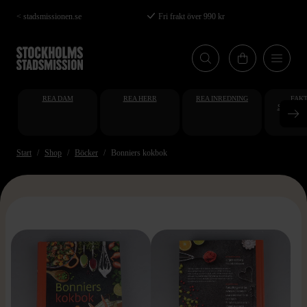
Hoppa
< stadsmissionen.se
Fri frakt över 990 kr
till
huvudinnehåll
REA DAM
REA HERR
REA INREDNING
FAKT
STUDENT
AT
Start
Shop
Böcker
Bonniers kokbok
>