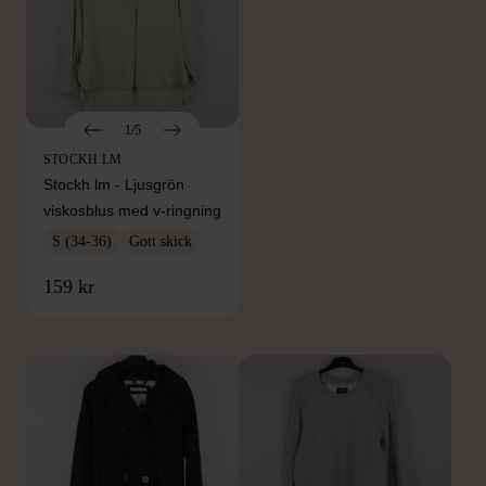
1/5
STOCKH LM
Stockh lm - Ljusgrön
viskosblus med v-ringning
S (34-36)
Gott skick
FRÅN SAMMA VARUMÄRKE
159 kr
Hitta produkter från samma varumärke