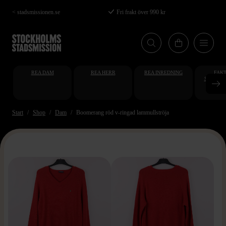
Hoppa
< stadsmissionen.se
Fri frakt över 990 kr
till
huvudinnehåll
REA DAM
REA HERR
REA INREDNING
FAKT
STUDENT
AT
Start
Shop
Dam
Boomerang röd v-ringad lammullströja