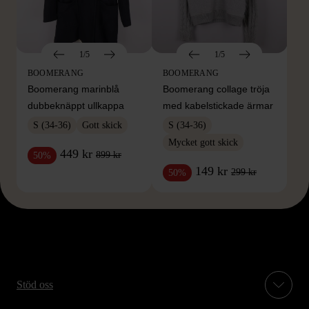
1/5
1/5
BOOMERANG
BOOMERANG
Boomerang marinblå
Boomerang collage tröja
dubbeknäppt ullkappa
med kabelstickade ärmar
S (34-36)
Gott skick
S (34-36)
Mycket gott skick
449 kr
899 kr
50%
149 kr
299 kr
50%
Stöd oss