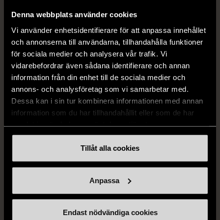
Denna webbplats använder cookies
Vi använder enhetsidentifierare för att anpassa innehållet
och annonserna till användarna, tillhandahålla funktioner
för sociala medier och analysera vår trafik. Vi
vidarebefordrar även sådana identifierare och annan
information från din enhet till de sociala medier och
annons- och analysföretag som vi samarbetar med.
Dessa kan i sin tur kombinera informationen med annan
1/5
1/5
information som du har tillhandahållit eller som de har
SNÖ OF SWEDEN
RODEBJER
samlat in när du har använt deras tjänster.
SNÖ of Sweden -
Rodebjer - Mönstrad topp
Halsband med
med knappdetalj
Tillåt alla cookies
cirkelhänge
M (38-40)
Gott skick
Mycket gott skick
Anpassa
169 kr
399 kr
Endast nödvändiga cookies