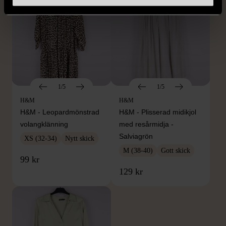
1/5
1/5
H&M
H&M
H&M - Leopardmönstrad
H&M - Plisserad midikjol
volangklänning
med resårmidja -
Salviagrön
XS (32-34)
Nytt skick
M (38-40)
Gott skick
99 kr
129 kr