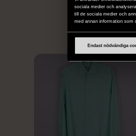
arbetstränar perso
sociala medier och analysera 
utanför arbetsmark
till de sociala medier och a
L
med annan information som du 
eller annat 
Endast nödvändiga co