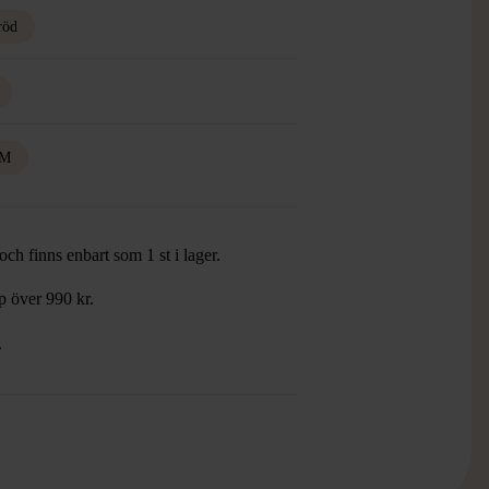
röd
M
ch finns enbart som 1 st i lager.
öp över 990 kr.
.