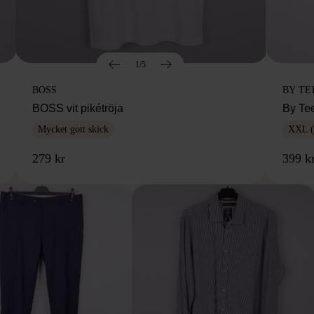
1/5
BOSS
BY TE
BOSS vit pikétröja
By Te
Mycket gott skick
XXL (
279 kr
399 k