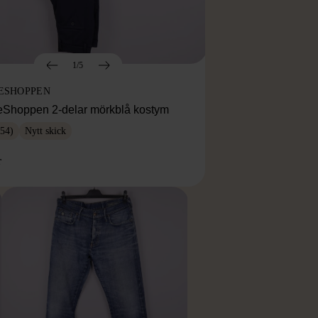
1/5
ESHOPPEN
eShoppen 2-delar mörkblå kostym
54)
Nytt skick
r