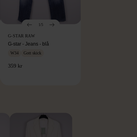
1/5
G-STAR RAW
G-star - Jeans - blå
W34
Gott skick
359 kr
RKE