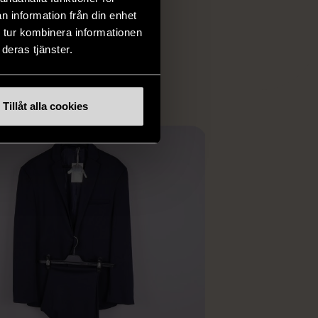
iginella föremål som
n information från din enhet
 i vanliga butiker.
 tur kombinera informationen
ER
deras tjänster.
Tillåt alla cookies