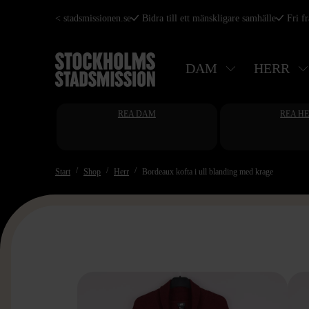
Hoppa
< stadsmissionen.se
Bidra till ett mänskligare samhälle
Fri f
till
huvudinnehåll
DAM
HERR
REA DAM
REA H
Start
Shop
Herr
Bordeaux kofta i ull blanding med krage