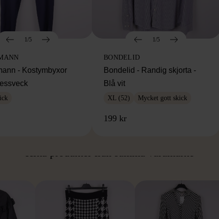
1/5
1/5
MANN
BONDELID
ann - Kostymbyxor
Bondelid - Randig skjorta -
essveck
Blå vit
ick
XL (52)
Mycket gott skick
199 kr
ÅN SAMMA VARUMÄ
Hitta produkter från samma varumärke