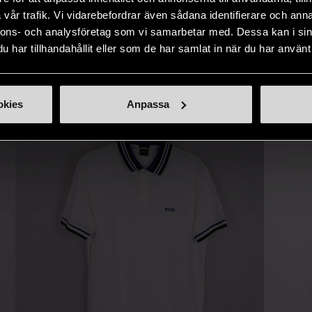
ner som står
möjlighet att återanvända och ge
unika och or
vår trafik. Vi vidarebefordrar även sådana identifierare och anna
naden på ett
nytt liv åt befintliga produkter.
inte finns
nnons- och analysföretag som vi samarbetar med. Dessa kan i sin
IKNANDE PRODUKT
har tillhandahållit eller som de har samlat in när du har använt 
sätt.
Hitta produkter som påminner om denna
okies
Anpassa