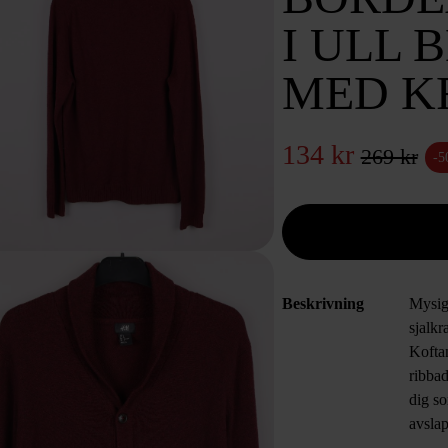
I ULL 
MED K
134 kr
269 kr
-
Beskrivning
Mysig
sjalkr
Kofta
ribbad
dig so
avslap
stilre