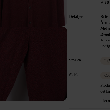
Visa 
Detaljer
Bröst
Ärml
Midje
Rygg
Alla m
Övrig
Storlek
L (
Skick
Got
Produk
det k
Läs 