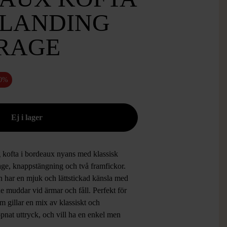
BLANDING
RAGE
50%
 kofta i bordeaux nyans med klassisk
age, knappstängning och två framfickor.
n har en mjuk och lättstickad känsla med
e muddar vid ärmar och fåll. Perfekt för
m gillar en mix av klassiskt och
pnat uttryck, och vill ha en enkel men
n look.