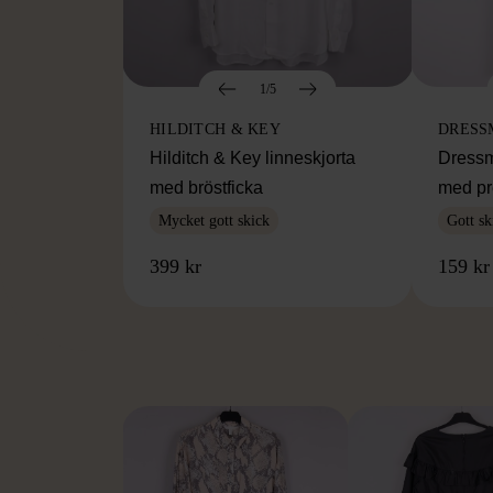
1/5
HILDITCH & KEY
DRESS
Hilditch & Key linneskjorta
Dressm
med bröstficka
med pr
Mycket gott skick
Gott sk
399 kr
159 kr
FR