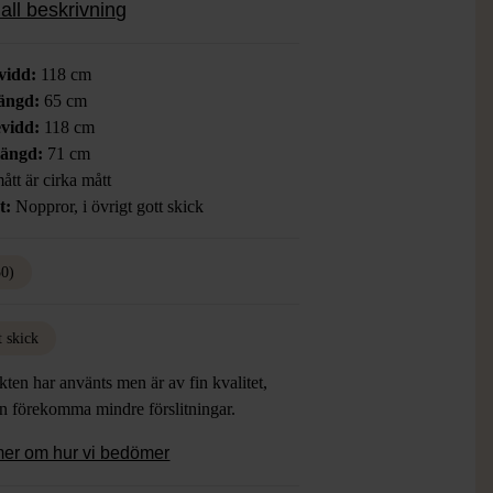
all beskrivning
vidd:
118 cm
ängd:
65 cm
vidd:
118 cm
längd:
71 cm
ått är cirka mått
t:
Noppror, i övrigt gott skick
50)
t skick
ten har använts men är av fin kvalitet,
an förekomma mindre förslitningar.
mer om hur vi bedömer