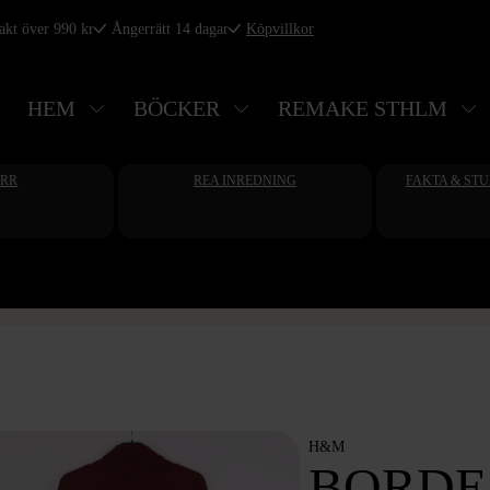
rakt över 990 kr
Ångerrätt 14 dagar
Köpvillkor
HEM
BÖCKER
REMAKE STHLM
ERR
REA INREDNING
FAKTA & ST
H&M
BORDE