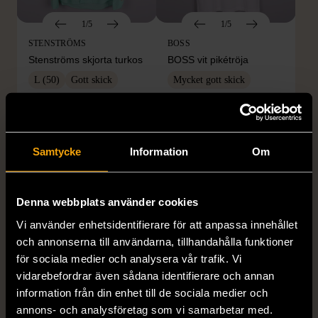
1/5
1/5
STENSTRÖMS
BOSS
Stenströms skjorta turkos
BOSS vit pikétröja
L (50)
Gott skick
Mycket gott skick
259 kr
279 kr
Samtycke
Information
Om
Denna webbplats använder cookies
Vi använder enhetsidentifierare för att anpassa innehållet
och annonserna till användarna, tillhandahålla funktioner
för sociala medier och analysera vår trafik. Vi
1/5
1/5
vidarebefordrar även sådana identifierare och annan
BY TEESHOPPEN
HILDITCH & KEY
information från din enhet till de sociala medier och
By TeeShoppen 2-delar
Hilditch & Key linneskjorta
annons- och analysföretag som vi samarbetar med.