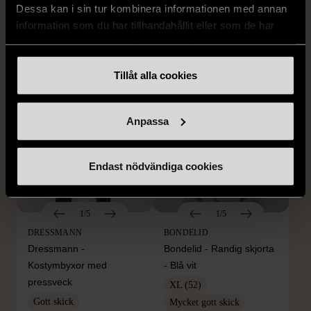
mörkblå kostym
med bröstficka
Dessa kan i sin tur kombinera informationen med annan
information som du har tillhandahållit eller som de har
XXL (54)
Nytt skick
Mycket gott skick
samlat in när du har använt deras tjänster.
399 kr
399 kr
Tillåt alla cookies
Anpassa
Endast nödvändiga cookies
1/5
1/5
DRESSMANN
BONDELID
Dressmann -
Bondelid - Randig skjorta
Kostymbyxor med
- Blå vit
pressveck
XL (52)
Gott skick
Mycket gott skick