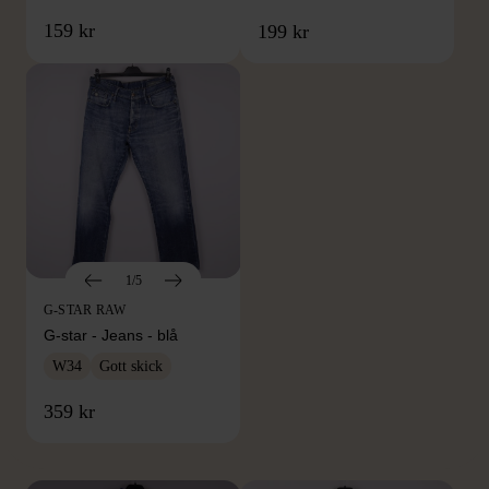
159 kr
199 kr
1/5
G-STAR RAW
G-star - Jeans - blå
W34
Gott skick
FRÅN SAMMA VARUMÄRKE
359 kr
Hitta produkter från samma varumärke