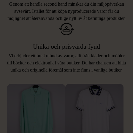
Genom att handla second hand minskar du din miljöpåverkan
avsevärt. Istället för att köpa nyproducerade varor får du
möjlighet att återanvända och ge nytt liv åt befintliga produkter.
Unika och prisvärda fynd
Vi erbjuder ett brett utbud av varor, allt från kläder och möbler
LIKNANDE PRODUKTER
till böcker och elektronik i våra butiker. Du har chansen att hitta
unika och originella föremål som inte finns i vanliga butiker.
Hitta produkter som påminner om denna