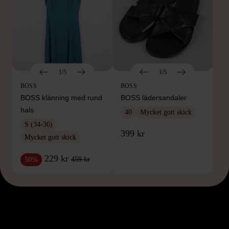
1/5
1/5
BOSS
BOSS
BOSS klänning med rund
BOSS lädersandaler
hals
40
Mycket gott skick
S (34-36)
399 kr
Mycket gott skick
229 kr
459 kr
50%