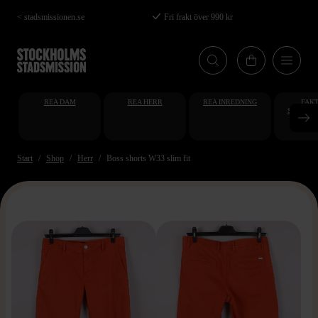
Hoppa
< stadsmissionen.se
Fri frakt över 990 kr
till
huvudinnehåll
REA DAM
REA HERR
REA INREDNING
FAKT
STUDENT
AT
Start
Shop
Herr
Boss shorts W33 slim fit