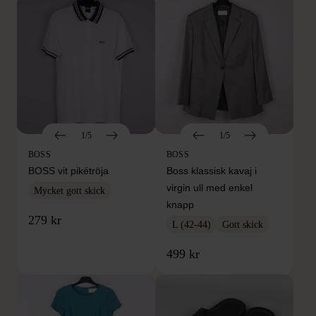
1/5
1/5
BOSS
BOSS
BOSS vit pikétröja
Boss klassisk kavaj i
virgin ull med enkel
Mycket gott skick
knapp
279 kr
L (42-44)
Gott skick
499 kr