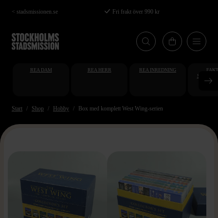
Hoppa
< stadsmissionen.se
Fri frakt över 990 kr
till
huvudinnehåll
REA DAM
REA HERR
REA INREDNING
FAKT
STUDENT
AT
Start
Shop
Hobby
Box med komplett West Wing-serien