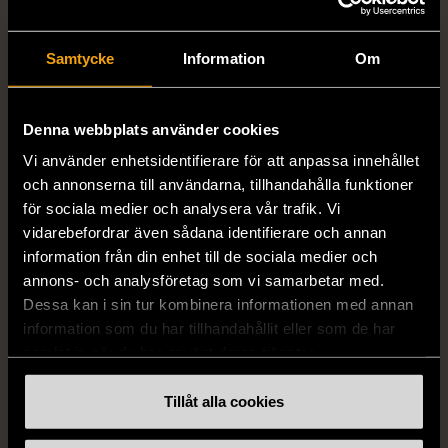
modern klassiker. Serien är på engelska
Genre
DRAMA
och rekommenderas för vuxna och
tonåringar tack vare sitt engagerande,
Samtycke
Information
Om
vuxna berättande. Med den här
Publisher
WB
fullständiga boxen har du timmar av
kvalitetsunderhållning framför dig – idealt
Denna webbplats använder cookies
Language
ENGELSKA
för maratonkvällar eller att se om
Vi använder enhetsidentifierare för att anpassa innehållet
favoritavsnitten.
och annonserna till användarna, tillhandahålla funktioner
Utgivningsår
2011
för sociala medier och analysera vår trafik. Vi
vidarebefordrar även sådana identifierare och annan
information från din enhet till de sociala medier och
annons- och analysföretag som vi samarbetar med.
Produkten är unik och finns enbart som 1 st i lager.
Dessa kan i sin tur kombinera informationen med annan
Fri frakt på alla köp över 990 kr.
information som du har tillhandahållit eller som de har
samlat in när du har använt deras tjänster.
14 dagars ångerrät.
Tillåt alla cookies