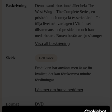
Beskrivning
Denna samlarbox innehåller hela The
West Wing – The Complete Series, en
prisbelönt och omtyckt tv-serie där du får
följa livet och vardagen i Vita huset
tillsammans med presidenten och hans
medarbetare. Boxen består av sju säsonger
fördelade i separata DVD-fodral, med
Visa all beskrivning
tydliga säsongsmarkeringar och omslag.
Du får 44 skivor med alla avsnitt samt gott
Skick
Gott skick
om extramaterial för den inbitne tv-
tittaren. Designen på boxen andas
Produkten har använts men är av fin
exklusivitet och passar snyggt som en
kvalitet, det kan förekomma mindre
centerpiece i din samling, samtidigt som
förslitningar.
du enkelt kan bläddra bland säsongerna
och hitta rätt avsnitt. Perfekt val om du vill
Läs mer om hur vi bedömer
uppleva alla de politiska intrigerna,
vänskaperna och dramatiska
Format
DVD
höjdpunkterna som gjort West Wing till en