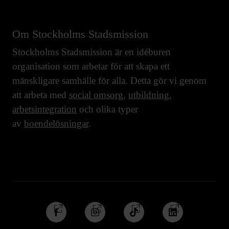
Om Stockholms Stadsmission
Stockholms Stadsmission är en idéburen
organisation som arbetar för att skapa ett
mänskligare samhälle för alla. Detta gör vi genom
att arbeta med
social omsorg
,
utbildning
,
arbetsintegration
och olika typer
av
boendelösningar
.
Följ
Följ
Följ
Följ
oss
oss
oss
oss