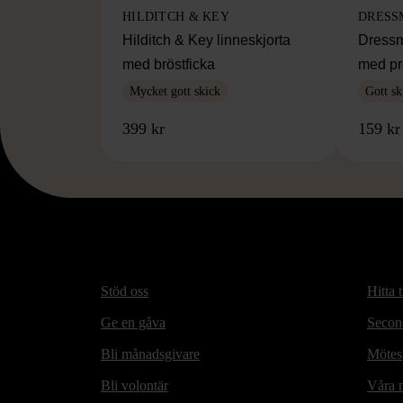
HILDITCH & KEY
DRESS
Hilditch & Key linneskjorta
Dressm
med bröstficka
med pr
Mycket gott skick
Gott sk
399 kr
159 kr
Stöd oss
Hitta t
Ge en gåva
Secon
Bli månadsgivare
Mötesp
Bli volontär
Våra m