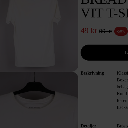
VIT T-
49 kr
99 kr
-50%
Beskrivning
Klassi
Boxer
behagl
Rund 
för e
fläcka
Detaljer
Bröst