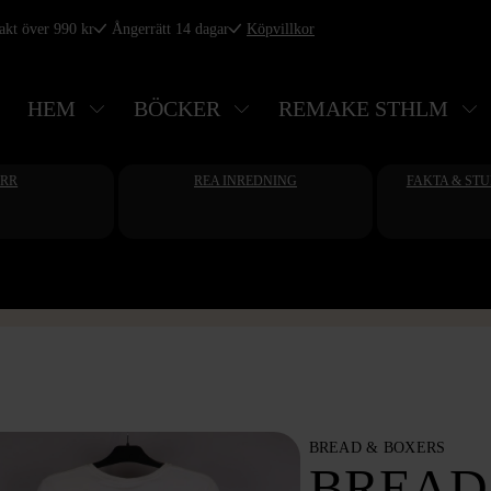
rakt över 990 kr
Ångerrätt 14 dagar
Köpvillkor
HEM
BÖCKER
REMAKE STHLM
ERR
REA INREDNING
FAKTA & ST
BREAD & BOXERS
BREAD