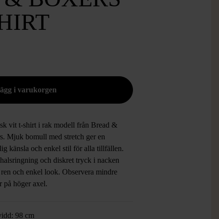
SHIRT
sk vit t-shirt i rak modell från Bread &
s. Mjuk bomull med stretch ger en
ig känsla och enkel stil för alla tillfällen.
halsringning och diskret tryck i nacken
n ren och enkel look. Observera mindre
r på höger axel.
vidd: 98 cm