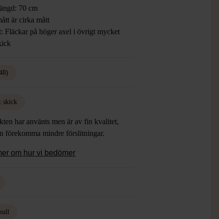
ängd: 70 cm
ått är cirka mått
: Fläckar på höger axel i övrigt mycket
kick
48)
t skick
ten har använts men är av fin kvalitet,
an förekomma mindre förslitningar.
mer om hur vi bedömer
ull