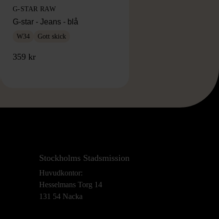
G-STAR RAW
G-star - Jeans - blå
W34
Gott skick
359 kr
Stockholms Stadsmission
Huvudkontor:
Hesselmans Torg 14
131 54 Nacka