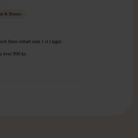
ad & Boxers
ch finns enbart som 1 st i lager.
öp över 990 kr.
.