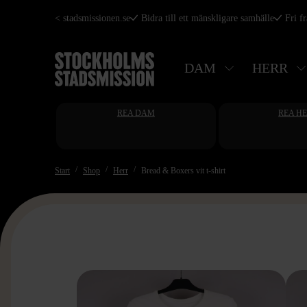
Hoppa
< stadsmissionen.se
Bidra till ett mänskligare samhälle
Fri f
till
huvudinnehåll
DAM
HERR
REA DAM
REA H
Start
Shop
Herr
Bread & Boxers vit t-shirt