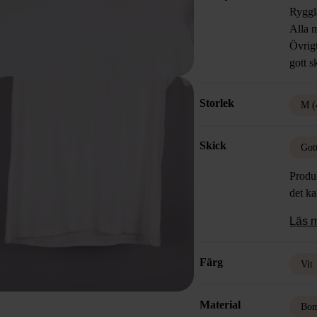
Ryggl
Alla m
Övrigt
gott s
Storlek
M (
Skick
Got
Produk
det k
Läs 
Färg
Vit
Material
Bom