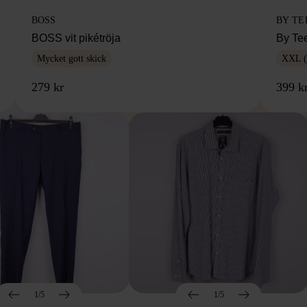
BOSS
BY TE
BOSS vit pikétröja
By Te
Mycket gott skick
XXL (
279 kr
399 k
1/5
1/5