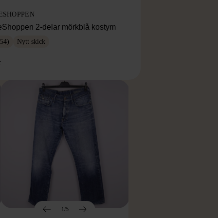
ESHOPPEN
eShoppen 2-delar mörkblå kostym
54)
Nytt skick
r
1/5