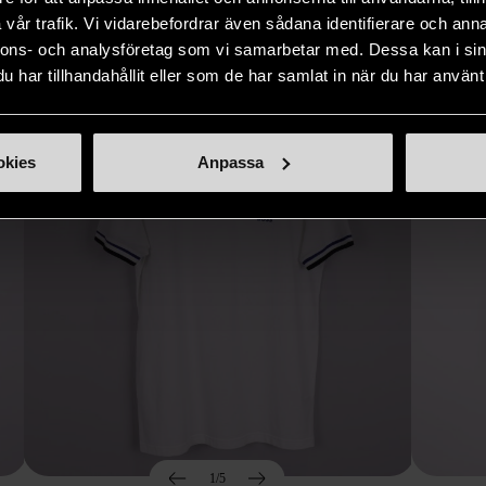
Hitta produkter som påminner om denna
vår trafik. Vi vidarebefordrar även sådana identifierare och anna
nnons- och analysföretag som vi samarbetar med. Dessa kan i sin
har tillhandahållit eller som de har samlat in när du har använt 
okies
Anpassa
1/5