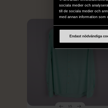
sociala medier och analysera 
till de sociala medier och a
med annan information som du 
Endast nödvändiga co
1/5