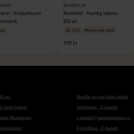
MANN
BONDELID
ann - Kostymbyxor
Bondelid - Randig skjorta -
essveck
Blå vit
ick
XL (52)
Mycket gott skick
199 kr
ill oss
Handla second hand online
d hand-butiker
Webbshop - E-handel
lats Mariatorget
e-handel@stadsmissionen.se
ötesplatser
Köpvillkor - E-handel