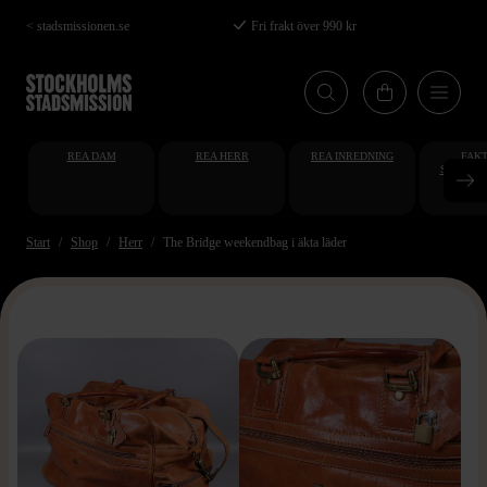
Hoppa
< stadsmissionen.se
Fri frakt över 990 kr
till
huvudinnehåll
REA DAM
REA HERR
REA INREDNING
FAKT
STUDENT
AT
Start
Shop
Herr
The Bridge weekendbag i äkta läder