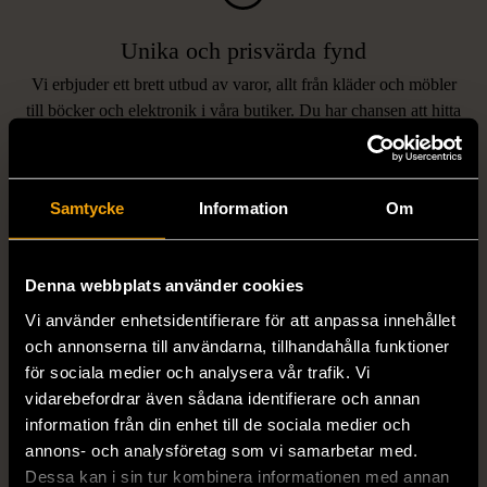
Unika och prisvärda fynd
Vi erbjuder ett brett utbud av varor, allt från kläder och möbler
LIKNANDE PRODUKTER
till böcker och elektronik i våra butiker. Du har chansen att hitta
unika och originella föremål som inte finns i vanliga butiker.
Hitta produkter som påminner om denna
Samtycke
Information
Om
Denna webbplats använder cookies
Vi använder enhetsidentifierare för att anpassa innehållet
och annonserna till användarna, tillhandahålla funktioner
för sociala medier och analysera vår trafik. Vi
vidarebefordrar även sådana identifierare och annan
1/5
1/5
information från din enhet till de sociala medier och
STENSTRÖMS
BOSS
annons- och analysföretag som vi samarbetar med.
Stenströms skjorta turkos
BOSS vit pikétröja
Dessa kan i sin tur kombinera informationen med annan