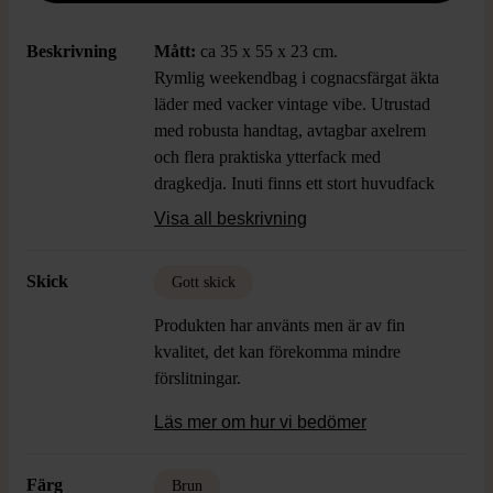
Beskrivning
Mått:
ca 35 x 55 x 23 cm.
Rymlig weekendbag i cognacsfärgat äkta
läder med vacker vintage vibe. Utrustad
med robusta handtag, avtagbar axelrem
och flera praktiska ytterfack med
dragkedja. Inuti finns ett stort huvudfack
och extra fickor för smidig organisering.
Visa all beskrivning
Detaljer i guldfärgad metall och stabil
botten med metallfötter ger en exklusiv
Skick
Gott skick
känsla och extra hållbarhet.
Produkten har använts men är av fin
kvalitet, det kan förekomma mindre
förslitningar.
Läs mer om hur vi bedömer
Färg
Brun