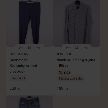
1/5
1/5
DRESSMANN
BONDELID
Dressmann -
Bondelid - Randig skjorta
Kostymbyxor med
- Blå vit
pressveck
XL (52)
Gott skick
Mycket gott skick
159 kr
199 kr