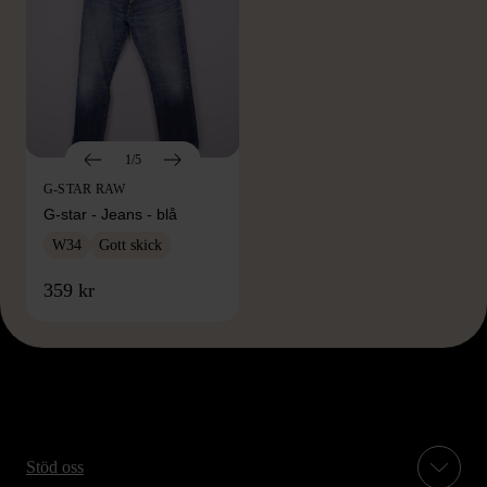
1/5
G-STAR RAW
G-star - Jeans - blå
W34
Gott skick
359 kr
Stöd oss