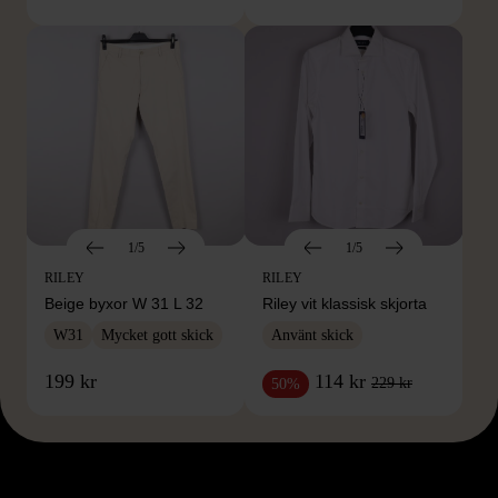
1/5
1/5
RILEY
RILEY
Beige byxor W 31 L 32
Riley vit klassisk skjorta
W31
Mycket gott skick
Använt skick
199 kr
114 kr
229 kr
50%