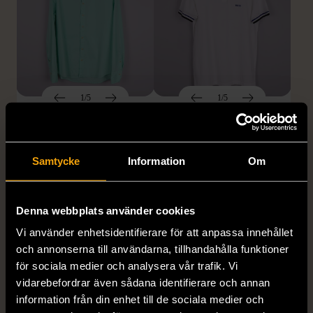
1/5
1/5
STENSTRÖMS
BOSS
Stenströms skjorta turkos
BOSS vit pikétröja
L (50)
Gott skick
Mycket gott skick
Samtycke
Information
Om
259 kr
279 kr
Denna webbplats använder cookies
Vi använder enhetsidentifierare för att anpassa innehållet
och annonserna till användarna, tillhandahålla funktioner
för sociala medier och analysera vår trafik. Vi
vidarebefordrar även sådana identifierare och annan
information från din enhet till de sociala medier och