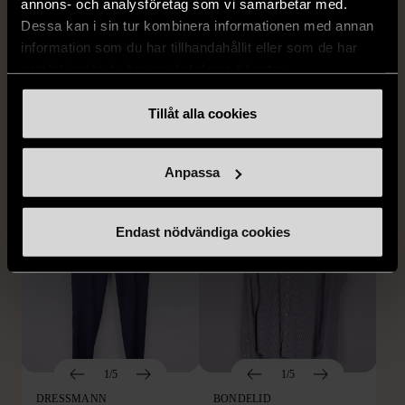
annons- och analysföretag som vi samarbetar med.
Dessa kan i sin tur kombinera informationen med annan
1/5
1/5
information som du har tillhandahållit eller som de har
BY TEESHOPPEN
HILDITCH & KEY
samlat in när du har använt deras tjänster.
By TeeShoppen 2-delar
Hilditch & Key linneskjorta
mörkblå kostym
med bröstficka
Tillåt alla cookies
XXL (54)
Nytt skick
Mycket gott skick
399 kr
399 kr
Anpassa
Endast nödvändiga cookies
1/5
1/5
DRESSMANN
BONDELID