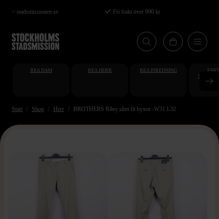
Hoppa
< stadsmissionen.se
Fri frakt över 990 kr
till
huvudinnehåll
REA DAM
REA HERR
REA INREDNING
FAKT
STUDENT
AT
Start
Shop
Herr
BROTHERS Riley slim fit byxor -W31 L32