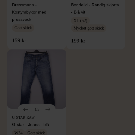
Dressmann -
Bondelid - Randig skjorta
Kostymbyxor med
- Blå vit
pressveck
XL (52)
Gott skick
Mycket gott skick
159 kr
199 kr
1/5
G-STAR RAW
G-star - Jeans - blå
W34
Gott skick