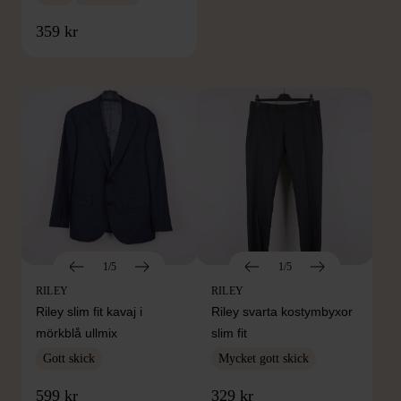
FRÅN SAMMA VARUMÄRKE
359 kr
Hitta produkter från samma varumärke
1/5
1/5
RILEY
RILEY
Riley slim fit kavaj i
Riley svarta kostymbyxor
mörkblå ullmix
slim fit
Gott skick
Mycket gott skick
599 kr
329 kr