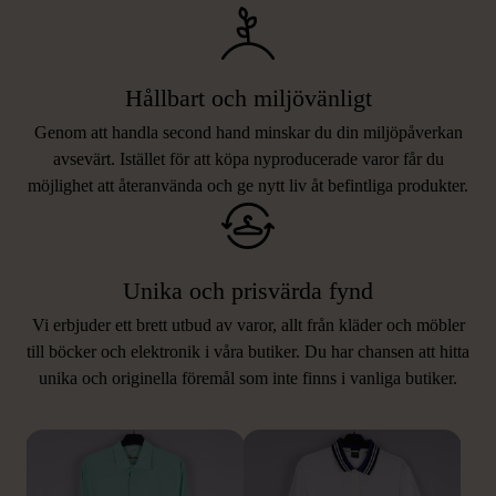
Hållbart och miljövänligt
Genom att handla second hand minskar du din miljöpåverkan
avsevärt. Istället för att köpa nyproducerade varor får du
möjlighet att återanvända och ge nytt liv åt befintliga produkter.
Unika och prisvärda fynd
Vi erbjuder ett brett utbud av varor, allt från kläder och möbler
LIKNANDE PRODUKTER
till böcker och elektronik i våra butiker. Du har chansen att hitta
unika och originella föremål som inte finns i vanliga butiker.
Hitta produkter som påminner om denna