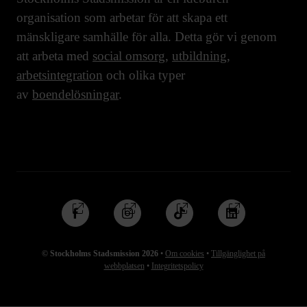
organisation som arbetar för att skapa ett
mänskligare samhälle för alla. Detta gör vi genom
att arbeta med
social omsorg
,
utbildning
,
arbetsintegration
och olika typer
av
boendelösningar
.
Följ
Följ
Följ
Följ
oss
oss
oss
oss
på
på
på
på
© Stockholms Stadsmission 2026
•
Om cookies
•
Tillgänglighet på
Facebook
Instagram
TikTok
Linkedin
webbplatsen
•
Integritetspolicy