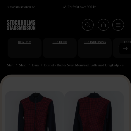
Hoppa
< stadsmissionen.se
Fri frakt över 990 kr
till
huvudinnehåll
REA DAM
REA HERR
REA INREDNING
FAKT
STUDENT
AT
Start
Shop
Dam
Busnel - Röd & Svart Mönstrad Kofta med Dragkedja - stl.38