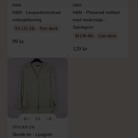
H&M
H&M
H&M - Leopardmönstrad
H&M - Plisserad midikjol
volangklänning
med resårmidja -
Salviagrön
XS (32-34)
Nytt skick
M (38-40)
Gott skick
99 kr
129 kr
1/5
STOCKH LM
Stockh lm - Ljusgrön