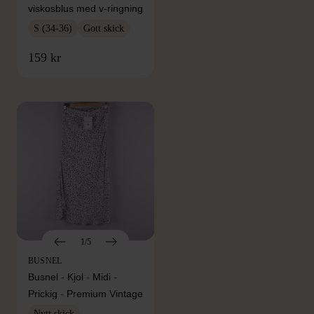
viskosblus med v-ringning
S (34-36)
Gott skick
FRÅN SAMMA VARUMÄRKE
159 kr
Hitta produkter från samma varumärke
1/5
BUSNEL
Busnel - Kjol - Midi -
Prickig - Premium Vintage
Nytt skick