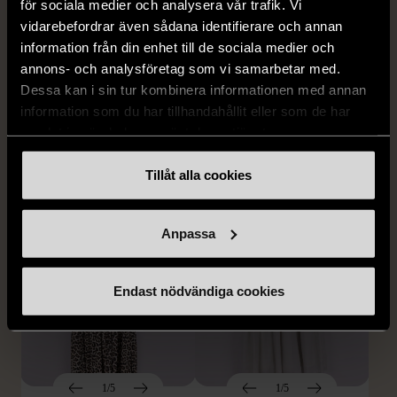
för sociala medier och analysera vår trafik. Vi
vidarebefordrar även sådana identifierare och annan
1/5
1/5
information från din enhet till de sociala medier och
SNÖ OF SWEDEN
RODEBJER
annons- och analysföretag som vi samarbetar med.
SNÖ of Sweden -
Rodebjer - Mönstrad topp
Dessa kan i sin tur kombinera informationen med annan
Halsband med
med knappdetalj
information som du har tillhandahållit eller som de har
cirkelhänge
M (38-40)
samlat in när du har använt deras tjänster.
Gott skick
Mycket gott skick
Tillåt alla cookies
169 kr
399 kr
Anpassa
Endast nödvändiga cookies
1/5
1/5