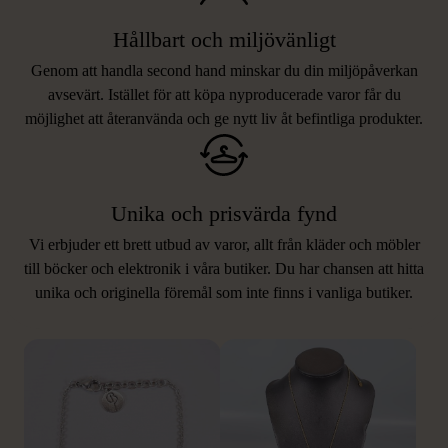
Hållbart och miljövänligt
Genom att handla second hand minskar du din miljöpåverkan
avsevärt. Istället för att köpa nyproducerade varor får du
möjlighet att återanvända och ge nytt liv åt befintliga produkter.
Unika och prisvärda fynd
Vi erbjuder ett brett utbud av varor, allt från kläder och möbler
LIKNANDE PRODUKTER
till böcker och elektronik i våra butiker. Du har chansen att hitta
unika och originella föremål som inte finns i vanliga butiker.
Hitta produkter som påminner om denna