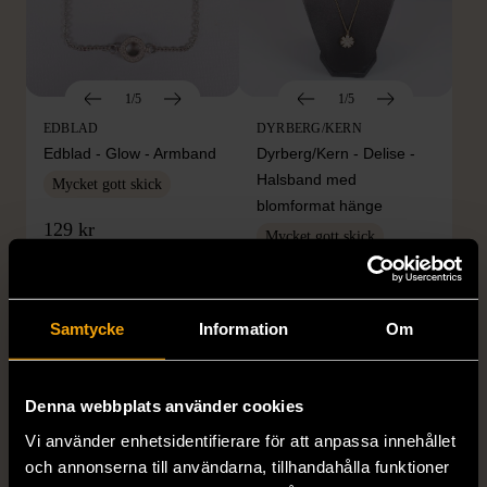
1/5
1/5
EDBLAD
DYRBERG/KERN
Edblad - Glow - Armband
Dyrberg/Kern - Delise -
Halsband med
Mycket gott skick
blomformat hänge
129 kr
Mycket gott skick
249 kr
Samtycke
Information
Om
Denna webbplats använder cookies
Vi använder enhetsidentifierare för att anpassa innehållet
och annonserna till användarna, tillhandahålla funktioner